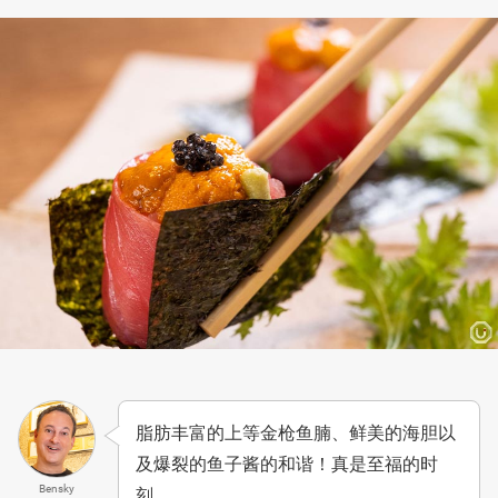
脂肪丰富的上等金枪鱼腩、鲜美的海胆以
及爆裂的鱼子酱的和谐！真是至福的时
Bensky
刻。