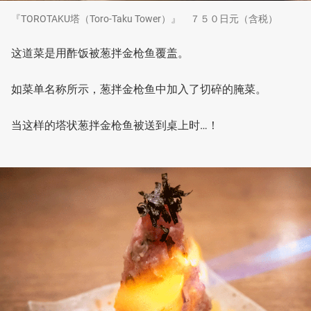
『TOROTAKU塔（Toro-Taku Tower）』 ７５０日元（含税）
这道菜是用酢饭被葱拌金枪鱼覆盖。
如菜单名称所示，葱拌金枪鱼中加入了切碎的腌菜。
当这样的塔状葱拌金枪鱼被送到桌上时…！