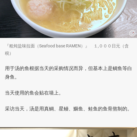
『粗炖盐味拉面（Seafood base RAMEN）』 １,０００日元（含
税）
用于汤的鱼根据当天的采购情况而异，但基本上是鲷鱼等白
身鱼。
当天使用的鱼会贴在墙上。
采访当天，汤是用真鲷、星鳗、鰤鱼、鲑鱼的鱼骨熬制的。