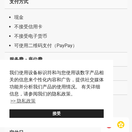
支付方式
现金
不接受信用卡
不接受电子货币
可使用二维码支付（PayPay）
服务费・座位费
我们使用设备标识符和与您使用该数字产品相
无
关的信息来个性化内容和广告，提供社交媒体
功能并分析我们产品的使用情况。 有关详细
营业时间
信息，请参阅我们的隐私政策。
>> 隐私政策
周一至周五11:00～15:00（LO）、16:30～
22:00（LO）
接受
周六日・节假日11:00～22:00（LO）