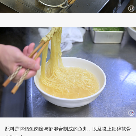
配料是将鳕鱼肉糜与虾混合制成的鱼丸，以及撒上细碎软骨