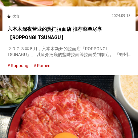
2024.09.13
饮食
六本木深夜营业的热门拉面店 推荐菜单尽享
【ROPPONGI TSUNAGU】
２０２３年６月，六本木新开的拉面店『ROPPONGI
TSUNAGU』。 以鱼介汤底的盐味拉面等拉面受到欢迎。 『蛤蜊
和海鲜的盐拉面（W蛤蜊）（Shellfish and seafood ramen
Roppongi
Ramen
(double shellfish) ）...