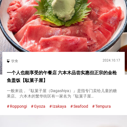
2024.10.17
饮食
一个人也能享受的午餐店 六本木品尝实惠但正宗的金枪
鱼盖饭【駄菓子屋】
一般来说，『駄菓子屋（Dagashiya）』是指专门卖给儿童的糖
果店。 六本木的繁华街区有一家名为『駄菓子屋
（Dagashiya）』的大众酒吧。 「希望成为一个大人们也能享受
Roppongi
Gyoza
Izakaya
Seafood
Tempura
的地方」，这是店主给『駄菓子屋（Dagashiya）』命名的初
衷。...