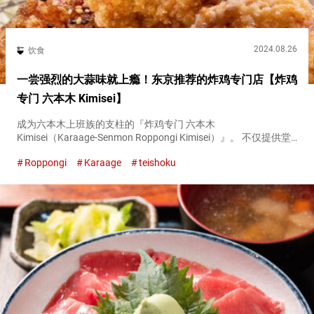
2024.08.26
饮食
一尝强烈的大蒜味就上瘾！东京推荐的炸鸡专门店【炸鸡
专门 六本木 Kimisei】
成为六本木上班族的支柱的『炸鸡专门 六本木
Kimisei（Karaage-Senmon Roppongi Kimisei）』。 不仅提供堂
食，还有外带便当，每天都非常热闹。 品尝三种受欢迎的炸鸡
Roppongi
Karaage
teishoku
『爱摩里炸鸡套餐（Assorted Frie...