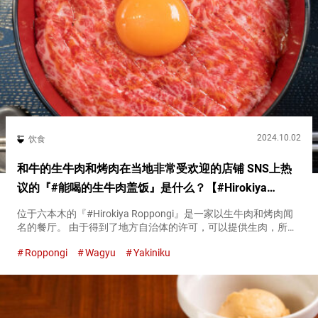
2024.10.02
饮食
和牛的生牛肉和烤肉在当地非常受欢迎的店铺 SNS上热
议的『#能喝的生牛肉盖饭』是什么？【#Hirokiya
Roppongi】
位于六本木的『#Hirokiya Roppongi』是一家以生牛肉和烤肉闻
名的餐厅。 由于得到了地方自治体的许可，可以提供生肉，所以
您可以放心地享用新鲜的生牛肉。 『#能喝的生牛肉盖饭
Roppongi
Wagyu
Yakiniku
（#Melt-in-Your-Mouth Raw Bee...