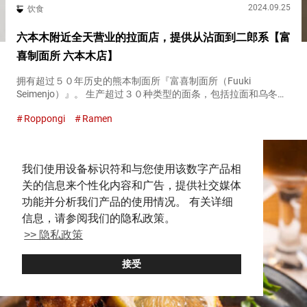
2024.09.25
饮食
六本木附近全天营业的拉面店，提供从沾面到二郎系【富
喜制面所 六本木店】
拥有超过５０年历史的熊本制面所『富喜制面所（Fuuki
Seimenjo）』。 生产超过３０种类型的面条，包括拉面和乌冬
面。 多年来，『富喜制面所（Fuuki Seimenjo）』一直持续制作
Roppongi
Ramen
面条，于２０２１年在熊本开设了拉面店。 ２０２３...
我们使用设备标识符和与您使用该数字产品相
关的信息来个性化内容和广告，提供社交媒体
功能并分析我们产品的使用情况。 有关详细
信息，请参阅我们的隐私政策。
>> 隐私政策
接受