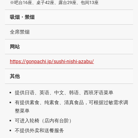
※吧台16座、桌子42座、露台29座、包间13座
吸烟・禁烟
全席禁烟
网站
https://gonpachi.jp/sushi-nishi-azabu/
其他
提供日语、英语、中文、韩语、西班牙语菜单
有提供素食、纯素食、清真食品，可根据过敏需求调
整菜单
可进入轮椅（店内有台阶）
不提供外卖和送餐服务