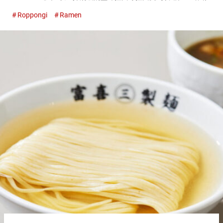
和海鲜的盐拉面（W蛤蜊）（Shellfish and seafood ramen
Roppongi
Ramen
(double shellfish) ）...