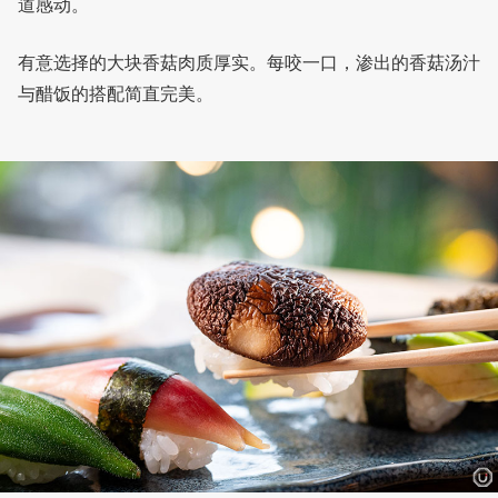
道感动。
有意选择的大块香菇肉质厚实。每咬一口，渗出的香菇汤汁
与醋饭的搭配简直完美。