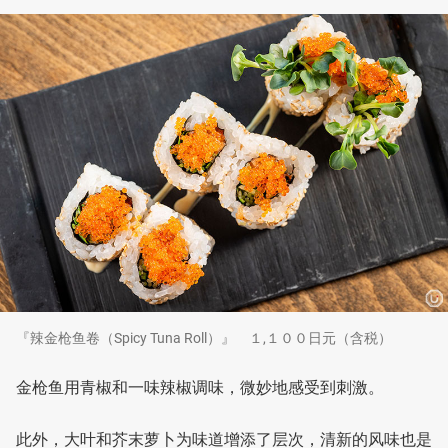
『辣金枪鱼卷（Spicy Tuna Roll）』 １,１００日元（含税）
金枪鱼用青椒和一味辣椒调味，微妙地感受到刺激。
此外，大叶和芥末萝卜为味道增添了层次，清新的风味也是