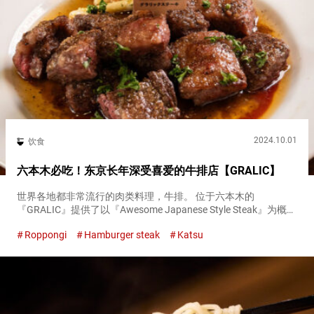
2024.10.01
饮食
六本木必吃！东京长年深受喜爱的牛排店【GRALIC】
世界各地都非常流行的肉类料理，牛排。 位于六本木的
『GRALIC』提供了以『Awesome Japanese Style Steak』为概念
的牛排。 享受和风酱汁的乐趣！招牌菜『格拉里克牛排（Gralic
Roppongi
Hamburger steak
Katsu
Steak）』 招牌菜『格拉里克牛...