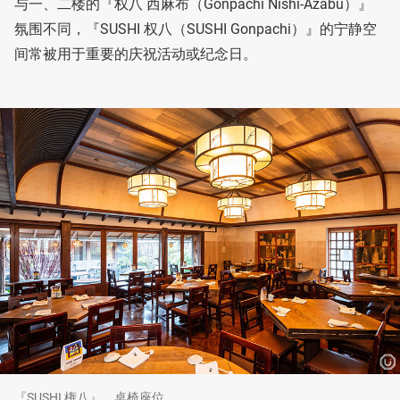
与一、二楼的『权八 西麻布（Gonpachi Nishi-Azabu）』
氛围不同，『SUSHI 权八（SUSHI Gonpachi）』的宁静空
间常被用于重要的庆祝活动或纪念日。
『SUSHI 権八』 桌椅座位