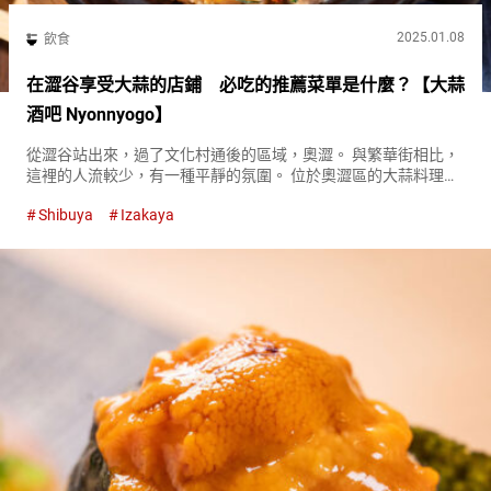
2025.01.08
飲食
在澀谷享受大蒜的店鋪 必吃的推薦菜單是什麼？【大蒜
酒吧 Nyonnyogo】
從澀谷站出來，過了文化村通後的區域，奧澀。 與繁華街相比，
這裡的人流較少，有一種平靜的氛圍。 位於奧澀區的大蒜料理專
門店『大蒜酒吧 Nyonnyogo（Garlic Bar Nyonnyogo）』吸引了
Shibuya
Izakaya
許多尋求至福味覺的人們。 將青森縣的鄉...