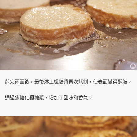
煎完兩面後，最後淋上楓糖漿再次烤制，使表面變得酥脆。
通過焦糖化楓糖漿，增加了甜味和香氣。