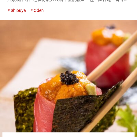
可以同時享受關東煮和酒的店家。所使用的高湯種類和食材（關
Shibuya
Oden
東煮材料）的選擇千差萬別，每家店都有其獨特的風格。 其中，
澀谷的『CO...