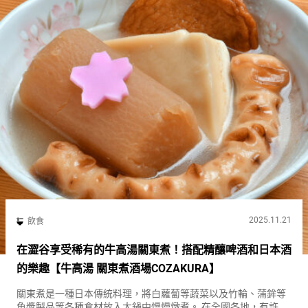
2025.11.21
飲食
在澀谷享受稀有的牛高湯關東煮！搭配精釀啤酒和日本酒
的樂趣【牛高湯 關東煮酒場COZAKURA】
關東煮是一種日本傳統料理，將白蘿蔔等蔬菜以及竹輪、蒲鉾等
魚漿製品等各種食材放入大鍋中慢慢燉煮。 在全國各地，有許多