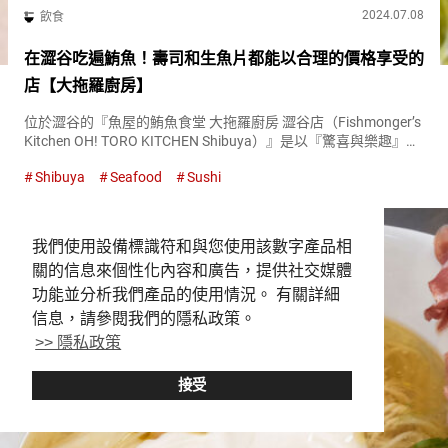
2024.07.08
飲食
在澀谷吃遍鮪魚！壽司和生魚片都能以合理的價格享受的
店【大拖羅廚房】
位於澀谷的『魚屋的鮪魚食堂 大拖羅廚房 澀谷店（Fishmonger’s
Kitchen OH! TORO KITCHEN Shibuya）』是以『驚喜與樂趣』為
主題的專賣鮪魚料理的餐廳。 擁有超過８５年歷史的鮪魚批發商
Shibuya
Seafood
Sushi
『米川水産（Yone...
我們使用設備標識符和與您使用該數字產品相
關的信息來個性化內容和廣告，提供社交媒體
功能並分析我們產品的使用情況。 有關詳細
信息，請參閱我們的隱私政策。
>> 隱私政策
接受