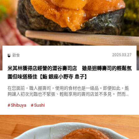
2025.03.27
飲食
米其林獲得店經營的澀谷壽司店 雖是迴轉壽司的輕鬆氛
圍但味道極佳【鮨 銀座小野寺 息子】
在您面前，職人握壽司，使用的食材也是一級品。即便如此，能
夠讓人初次光臨也不緊張、輕鬆享用的壽司店並不多見。 然而，
這樣理想的店就在澀谷。 『鮨 銀座小野寺 息子（Sushi Ginza
Shibuya
Sushi
Onodera MUSUKO）』作為銀座人氣壽司店『鮨...