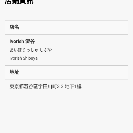
店鋪資訊
店名
Ivorish 澀谷
あいぼりっしゅ しぶや
Ivorish Shibuya
地址
東京都澀谷區宇田川町3-3 地下1樓