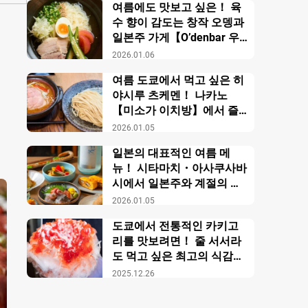
여름에도 맛보고 싶은！ 육
수 향이 감도는 창작 오뎅과
일본주 가게【O’denbar 우
마미 아자부주반】
2026.01.06
여름 도쿄에서 먹고 싶은 히
야시루 츠케멘！ 나카노
【미소가 이치방】에서 즐
기는 창작 미소 라멘
2026.01.05
일본의 대표적인 여름 메
뉴！ 시타마치・아사쿠사바
시에서 일본주와 계절의 미
각을 만끽【니혼슈 바루 카
2026.01.05
모스】
도쿄에서 전통적인 카키고
리를 맛보려면！ 줄 서서라
도 먹고 싶은 최고의 식감의
비밀【우에노 카키고리 센
2025.12.26
몬텐４다이메 오노야 효시
츠】