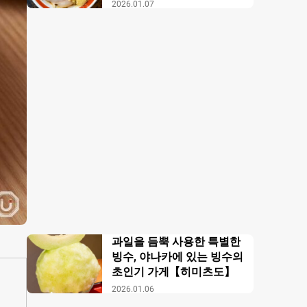
【무사시노 아부라 각카
2026.01.07
이】
과일을 듬뿍 사용한 특별한
빙수, 야나카에 있는 빙수의
초인기 가게【히미츠도】
2026.01.06