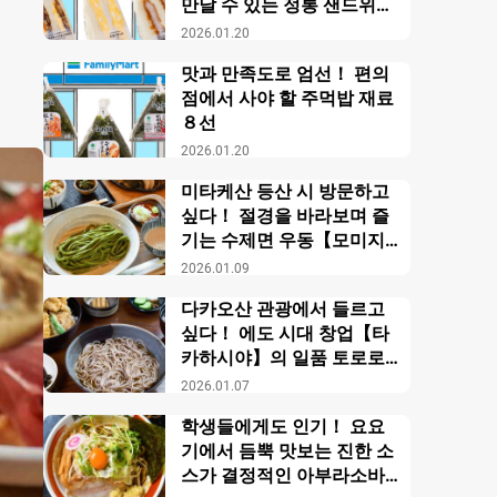
만날 수 있는 정통 샌드위치
【패밀리마트】
2026.01.20
맛과 만족도로 엄선！ 편의
점에서 사야 할 주먹밥 재료
８선
2026.01.20
미타케산 등산 시 방문하고
싶다！ 절경을 바라보며 즐
기는 수제면 우동【모미지
야】
2026.01.09
다카오산 관광에서 들르고
싶다！ 에도 시대 창업【타
카하시야】의 일품 토로로
소바
2026.01.07
학생들에게도 인기！ 요요
기에서 듬뿍 맛보는 진한 소
스가 결정적인 아부라소바