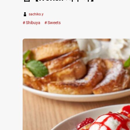
sachiko.y
Shibuya
Sweets