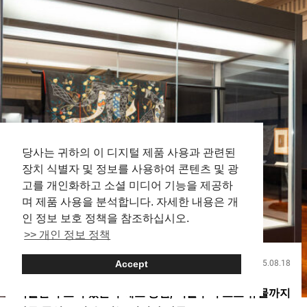
숭배자들이 끊이지 않는 스가 신사의 『오토코사카（Otokozaka
stairs）』 『키미노나와(너의 이름은.)（Your Name）』의 세계
적인 히트로 인해, 스가 신사에는 일본뿐만 아니라 전 세계 각국에
서 숭배자들이 방문합니다. 특히, 스가 신사의 입구에 있는 『오토
코사카（Otokozaka stairs）』은 숭배자들에게 인기 있는 포토
스팟입니다. 『키미노나와(너의 이름은.)（Your Name）』의 한
장면을 모방하여 사진을 찍기 위해 카메라를 든 숭배자들의 모습
이 눈에 띕니다. 『키미노나와(너의 이름은.)（Your Name）』의
한 장면을 재현한 사진 또한, 스가 신사에는 경내로 이어지는 계단
이 두 개 있습니다. 『키미노나와(너의 이름은.)（Your Name）』
에 등장하는 『오토코사카（Otokozaka stairs）』은 빨간색 손잡
당사는 귀하의 이 디지털 제품 사용과 관련된
이가 표시입니다. 계단 아래에는 『스가 신사（Suga Shrine）』
라고 쓰여진 석비가 서...
장치 식별자 및 정보를 사용하여 콘텐츠 및 광
고를 개인화하고 소셜 미디어 기능을 제공하
며 제품 사용을 분석합니다. 자세한 내용은 개
인 정보 보호 정책을 참조하십시오.
>> 개인 정보 정책
2025.08.18
Accept
관광
박물관이 모여 있는 우에노 공원, 미술부터 고고 유물까지