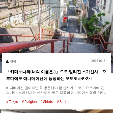
2025.02.21
관광
『키미노나와(너의 이름은.)』으로 알려진 스가신사 오
후다에도 애니메이션에 등장하는 오토코사카가！
애니메이션 팬이라면 꼭 방문해야 할 신사가 도쿄도 요쓰야에 있
습니다. 스가신사는 신카이 마코토 감독의 애니메이션 영화『키미
노나와(너의 이름은.)（Your Name）』에 등장하는 한 장면의 모
Tokyo
Religion
Shinto
Shrine
델이 된 신사입니다. 스가신사에 있는 『오토코사카（Otokozaka
stairs）』이라 불리는 계단은 『키미노나와(너의 이름은.)（Your
Name）』의 포스터 비주얼에도 등장하고 있습니다. 사진을 찍는