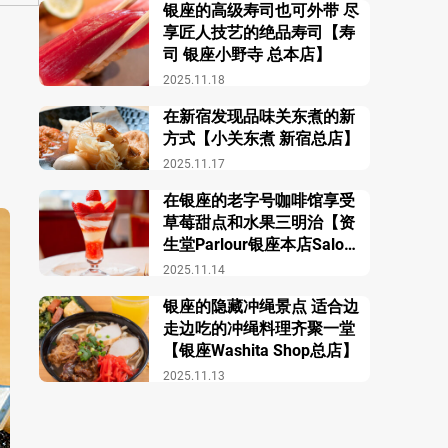
银座的高级寿司也可外带 尽
享匠人技艺的绝品寿司【寿
司 银座小野寺 总本店】
2025.11.18
在新宿发现品味关东煮的新
方式【小关东煮 新宿总店】
2025.11.17
在银座的老字号咖啡馆享受
草莓甜点和水果三明治【资
生堂Parlour银座本店Salon
de Café】
2025.11.14
银座的隐藏冲绳景点 适合边
走边吃的冲绳料理齐聚一堂
【银座Washita Shop总店】
2025.11.13