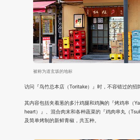
被称为道玄坂的地标
访问『鸟竹总本店（Toritake）』时，不容错过的招牌菜是『烤
其内容包括夹着葱的多汁鸡腿和鸡胸的『烤鸡串（Yakit
heart）』、混合肉末和各种蔬菜的『鸡肉串丸（Tsuk
及简单烤制的新鲜青椒，共五种。