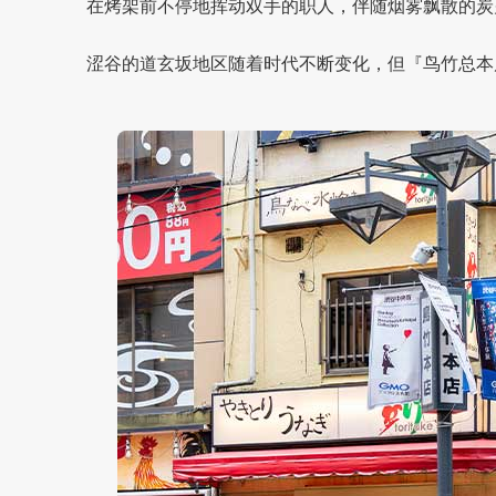
在烤架前不停地挥动双手的职人，伴随烟雾飘散的炭
涩谷的道玄坂地区随着时代不断变化，但『鸟竹总本店（