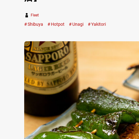
Fleet
Shibuya
Hotpot
Unagi
Yakitori