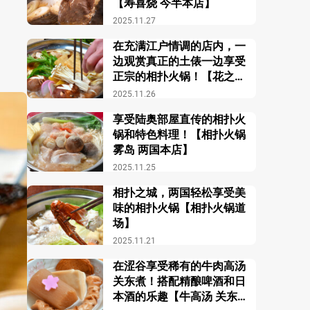
【寿喜烧 今半本店】
2025.11.27
在充满江户情调的店内，一
边观赏真正的土俵一边享受
正宗的相扑火锅！【花之舞
江户东京博物馆前店】
2025.11.26
享受陆奥部屋直传的相扑火
锅和特色料理！【相扑火锅
雾岛 两国本店】
2025.11.25
相扑之城，两国轻松享受美
味的相扑火锅【相扑火锅道
场】
2025.11.21
在涩谷享受稀有的牛肉高汤
关东煮！搭配精酿啤酒和日
本酒的乐趣【牛高汤 关东煮