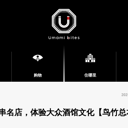
购物
住哪里
202
串名店，体验大众酒馆文化【鸟竹总