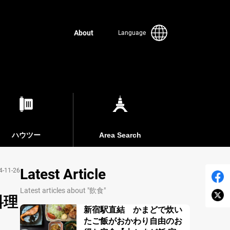
About
Language
ハウツー
Area Search
Latest Article
4-11-26
Latest articles about "飲食"
料理
新宿駅直結 かまどで炊い
たご飯がおかわり自由のお