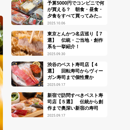
予算5000円でコンビニで何
が買える？ 朝食・昼食・
夕食をすべて買ってみた結
果？
2025.10.06
東京とんかつ名店巡り【７
選】 伝統・ご当地・創作
系を一挙紹介！
2025.09.30
渋谷のベスト寿司店【４
選】 回転寿司からヴィー
ガン寿司まで個性豊か
2025.09.17
新宿で訪問すべきベスト寿
司店【５選】 伝統から創
作まで奥深い新宿の寿司
2025.09.17