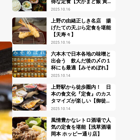
得な定食【大かまど飯 寅福
ルミネ新宿店】
2025.10.16
上野の由緒正しき名店 揚
げたての天ぷら定食を堪能
【天寿々】
2025.10.16
六本木で日本各地の味噌と
出会う 飲んだ後の〆の１
杯にも最適【みそめぼれ】
2025.10.14
上野駅から徒歩圏内！ 日
本の食文化『定食』のカス
タマイズが楽しい【御徒町
小町食堂】
2025.10.14
風情豊かなレトロ酒場で人
気の定食を堪能【浅草酒場
岡本 ホッピー通り店】