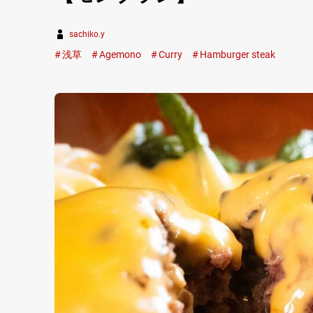
sachiko.y
浅草
Agemono
Curry
Hamburger steak