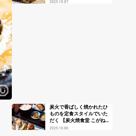
2025.10.07
炭火で香ばしく焼かれたひ
ものを定食スタイルでいた
だく 【炭火焼食堂 こがね
屋】
2025.10.06