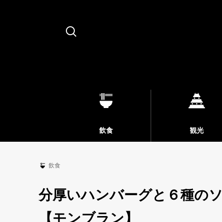
Search
飲食
観光
飲食
分厚いハンバーグと６種のソ
【モンブラン】