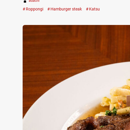
adachi
Roppongi
Hamburger steak
Katsu