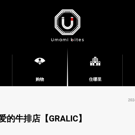
购物
住哪里
202
的牛排店【GRALIC】