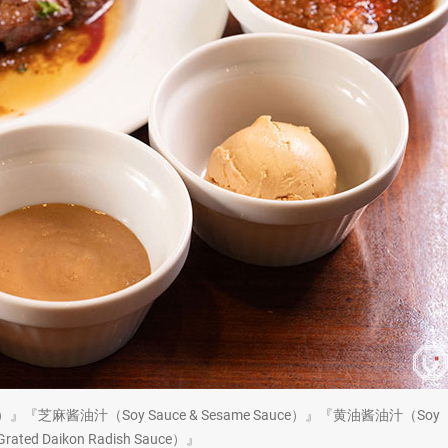
ce）』『芝麻酱油汁（Soy Sauce & Sesame Sauce）』『黄油酱油汁（Soy
ated Daikon Radish Sauce）』