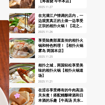
【寿喜烧 今半本店】
2025.11.27
在充满江户情调的店内，一
边观赏真正的土俵一边享受
正宗的相扑火锅！【花之舞
江户东京博物馆前店】
2025.11.26
享受陆奥部屋直传的相扑火
锅和特色料理！【相扑火锅
雾岛 两国本店】
2025.11.25
相扑之城，两国轻松享受美
味的相扑火锅【相扑火锅道
场】
2025.11.21
在涩谷享受稀有的牛肉高汤
关东煮！搭配精酿啤酒和日
本酒的乐趣【牛高汤 关东煮