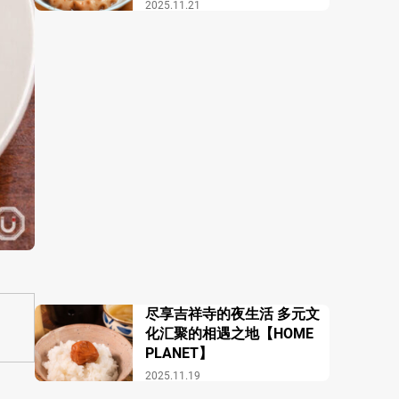
酒馆 COZAKURA】
2025.11.21
尽享吉祥寺的夜生活 多元文
化汇聚的相遇之地【HOME
PLANET】
2025.11.19