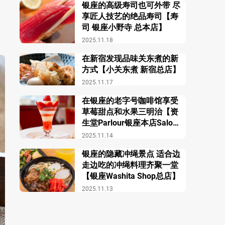
银座的高级寿司也可外带 尽
享匠人技艺的绝品寿司【寿
司 银座小野寺 总本店】
2025.11.18
在新宿发现品味关东煮的新
方式【小关东煮 新宿总店】
2025.11.17
在银座的老字号咖啡馆享受
草莓甜点和水果三明治【资
生堂Parlour银座本店Salon
de Café】
2025.11.14
银座的隐藏冲绳景点 适合边
走边吃的冲绳料理齐聚一堂
【银座Washita Shop总店】
2025.11.13