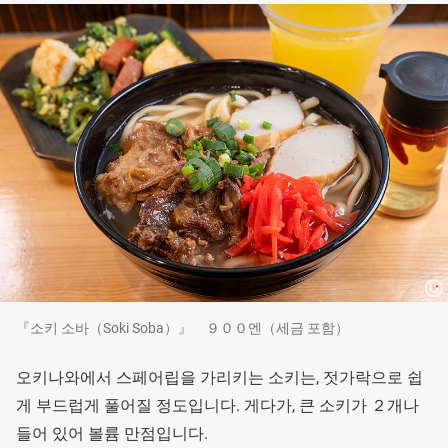
『소키 소바（Soki Soba）』 ９００엔（세금 포함）
오키나와에서 스페어립을 가리키는 소키는, 젓가락으로 쉽
게 부드럽게 풀어질 정도입니다. 게다가, 큰 소키가 ２개나
들어 있어 볼륨 만점입니다.