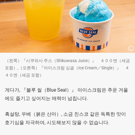
（왼쪽）『시쿠와사 주스（Shikuwasa Juice）』 ４００엔（세금
포함）,（오른쪽）『아이스크림 싱글（Ice Cream／Single）』 ４
４０엔（세금 포함）
게다가, 『블루 씰（Blue Seal）』 아이스크림은 추운 겨울
에도 즐기고 싶어지는 매력이 넘칩니다.
흑설탕, 우베（붉은 산마）, 소금 친스코 같은 독특한 맛이
호기심을 자극하여, 시도해보지 않을 수 없습니다.