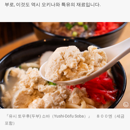
부로, 이것도 역시 오키나와 특유의 재료입니다.
『유시 토우후(두부) 소바（Yushi-Dōfu Soba）』 ８００엔（세금
포함）