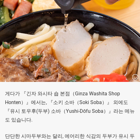
게다가 『긴자 와시타 숍 본점（Ginza Washita Shop
Honten）』에서는, 『소키 소바（Soki Soba）』 외에도
『유시 토우후(두부) 소바（Yushi-Dōfu Soba）』라는 메뉴
도 있습니다.
단단한 시마두부와는 달리, 에어리한 식감의 두부가 유시 두