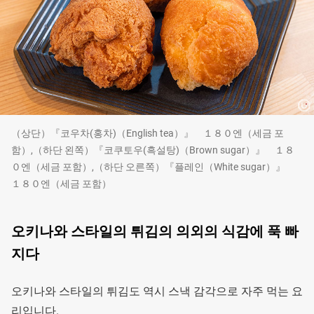
（상단）『코우차(홍차)（English tea）』 １８０엔（세금 포
함）,（하단 왼쪽）『코쿠토우(흑설탕)（Brown sugar）』 １８
０엔（세금 포함）,（하단 오른쪽）『플레인（White sugar）』
１８０엔（세금 포함）
오키나와 스타일의 튀김의 의외의 식감에 푹 빠
지다
오키나와 스타일의 튀김도 역시 스낵 감각으로 자주 먹는 요
리입니다.