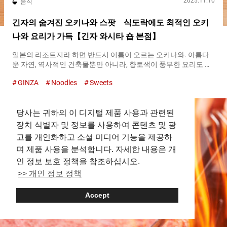
2025.11.10
음식
긴자의 숨겨진 오키나와 스팟 식도락에도 최적인 오키
나와 요리가 가득【긴자 와시타 숍 본점】
일본의 리조트지라 하면 반드시 이름이 오르는 오키나와. 아름다
운 자연, 역사적인 건축물뿐만 아니라, 향토색이 풍부한 요리도 또
한 사람들을 매료시키는 이유입니다. 도쿄의 유라쿠초 역을 가장
GINZA
Noodles
Sweets
가까운 역으로 하는 『긴자 와시타 숍 본점（Ginza Washita Shop
Honten）』은 도쿄에 있으면서도 본격적인 오키나와 요리를 즐길
수 있는 스팟입니다. 테이크아웃도 가능하며, 식도락에 딱 맞는 간
당사는 귀하의 이 디지털 제품 사용과 관련된
단한 음식도 즐길 수 있습니다. 『긴자 와시타 숍 본점（Ginza
Washita Shop Honten）』에서 판매되고 있는 사타안다기 각종
장치 식별자 및 정보를 사용하여 콘텐츠 및 광
오키나와의 스트리트 푸드를 즐길 수 있는 『긴자 와시타 숍 본점
고를 개인화하고 소셜 미디어 기능을 제공하
（Ginza Washita Shop Honten）』 오키나와의 물산품을 전문으
며 제품 사용을 분석합니다. 자세한 내용은 개
로 판매하는 『긴자 와시타 숍 본점（Ginza Washita Shop
Honten）』에서는, 푸드 에리어를 병설하고 있습니다. 작은 공간
인 정보 보호 정책을 참조하십시오.
이지만 요리의 품목은 풍부합니다. 그 중에서 먼저 소개할 것은, 오
>> 개인 정보 정책
키나와의 스트리트 푸드입니다. 오키나와의 디저트 정석 『사타안
다기（Sata Andagi）』 밀가루, 설탕, 계란을 섞어 기름에 튀긴
Accept
『사타안다기（Sata Andagi）』는 오키나와에서 간식으로 일상
적으로...