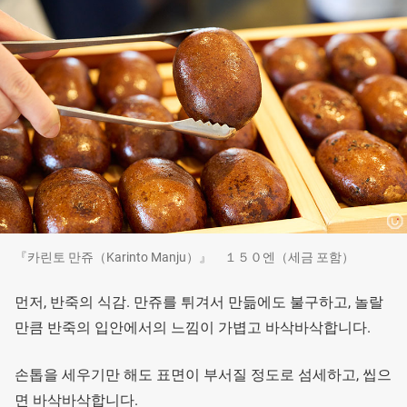
『카린토 만쥬（Karinto Manju）』 １５０엔（세금 포함）
먼저, 반죽의 식감. 만쥬를 튀겨서 만듦에도 불구하고, 놀랄
만큼 반죽의 입안에서의 느낌이 가볍고 바삭바삭합니다.
손톱을 세우기만 해도 표면이 부서질 정도로 섬세하고, 씹으
면 바삭바삭합니다.