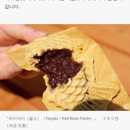
갑니다.
『타이야키（팥소）（Taiyaki／Red Bean Paste）』 ２８０엔
（세금 포함）