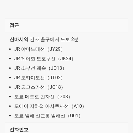
접근
신바시역
긴자 출구에서 도보 2분
JR 야마노테선（JY29）
JR 게이힌 도호쿠선（JK24）
JR 소부선 쾌속（JO18）
JR 도카이도선（JT02）
JR 요코스카선（JO18）
도쿄 메트로 긴자선（G08）
도에이 지하철 아사쿠사선（A10）
도쿄 임해 신교통 임해선（U01）
전화번호