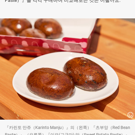
Paste）』을 각각 구매하여 비교해보는 것은 어떨까요.
『카린토 만쥬（Karinto Manju）』의（왼쪽）『츠부앙（Red Bean
Paste）』,（오른쪽）『이모(고구마) 앙（Sweet Potato Paste）』