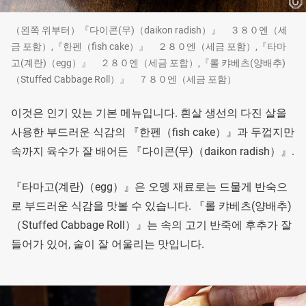
（왼쪽 위부터）『다이콘(무)（daikon radish）』 ３８０엔（세
금 포함）,『한펜（fish cake）』 ２８０엔（세금 포함）,『타마
고(계란)（egg）』 ２８０엔（세금 포함）,『롤 캬베츠(양배추)
（Stuffed Cabbage Roll）』 ７８０엔（세금 포함）
이것은 인기 있는 기본 메뉴입니다. 흰살 생선의 다진 살을
사용한 부드러운 식감의 『한펜（fish cake）』과 두껍지만
속까지 육수가 잘 배어든 『다이콘(무)（daikon radish）』.
『타마고(계란)（egg）』은 오뎅 재료로는 드물게 반숙으
로 부드러운 식감을 맛볼 수 있습니다. 『롤 캬베츠(양배추)
（Stuffed Cabbage Roll）』는 속의 고기 반죽에 후추가 잘
들어가 있어, 술이 잘 어울리는 맛입니다.