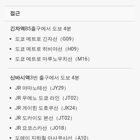
접근
긴자역
B5출구에서 도보 4분
도쿄 메트로 긴자선（G09）
도쿄 메트로 히비야선（H09）
도쿄 메트로 마루노우치선（M16）
신바시역
3번 출구에서 도보 4분
JR 야마노테선（JY29）
JR 우에노 도쿄 라인（JT02）
JR 게이힌 도호쿠선（JK24）
JR 도카이도 본선（JT02）
JR 요코스카선（JO18）
도에이 지하철 아사쿠사선（A10）