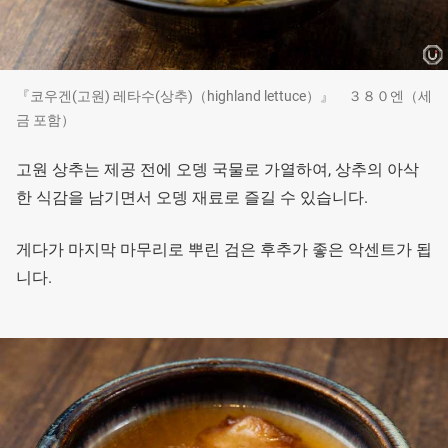
『코우겐(고원) 레타수(상추)（highland lettuce）』 ３８０엔（세
금 포함）
고원 상추는 제공 전에 오뎅 국물로 가열하여, 상추의 아삭
한 식감을 남기면서 오뎅 재료로 즐길 수 있습니다.
게다가 마지막 마무리로 뿌린 검은 후추가 좋은 악센트가 됩
니다.