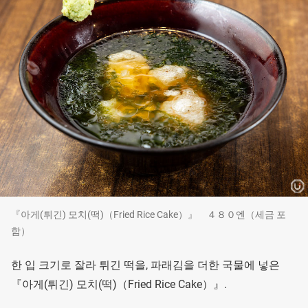
『아게(튀긴) 모치(떡)（Fried Rice Cake）』 ４８０엔（세금 포
함）
한 입 크기로 잘라 튀긴 떡을, 파래김을 더한 국물에 넣은
『아게(튀긴) 모치(떡)（Fried Rice Cake）』.