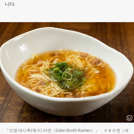
니다.
『오뎅 데시루(육수) 라면（Oden Broth Ramen）』 ４８０엔（세