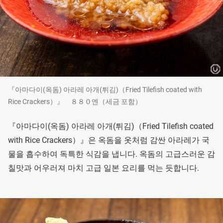
『아마다이(옥돔) 아라레 아개(튀김)（Fried Tilefish coated with
Rice Crackers）』 ８８０엔（세금 포함）
『아마다이(옥돔) 아라레 아개(튀김)（Fried Tilefish coated
with Rice Crackers）』은 옥돔을 옷처럼 감싼 아라레가 국
물을 흡수하여 독특한 식감을 냅니다. 옥돔의 고급스러운 감
칠맛과 어우러져 마치 고급 일본 요리를 먹는 듯합니다.