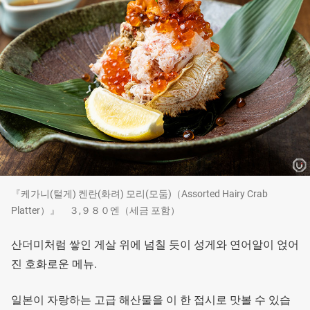
『케가니(털게) 켄란(화려) 모리(모둠)（Assorted Hairy Crab
Platter）』 ３,９８０엔（세금 포함）
산더미처럼 쌓인 게살 위에 넘칠 듯이 성게와 연어알이 얹어
진 호화로운 메뉴.
일본이 자랑하는 고급 해산물을 이 한 접시로 맛볼 수 있습