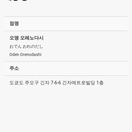
점명
오뎅 오레노다시
おでん おれのだし
Oden Orenodashi
주소
도쿄도 주오구 긴자 7-6-6 긴자메트로빌딩 1층