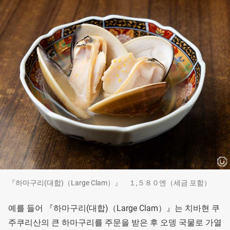
『하마구리(대합)（Large Clam）』 １,５８０엔（세금 포함）
예를 들어 『하마구리(대합)（Large Clam）』는 치바현 쿠
주쿠리산의 큰 하마구리를 주문을 받은 후 오뎅 국물로 가열