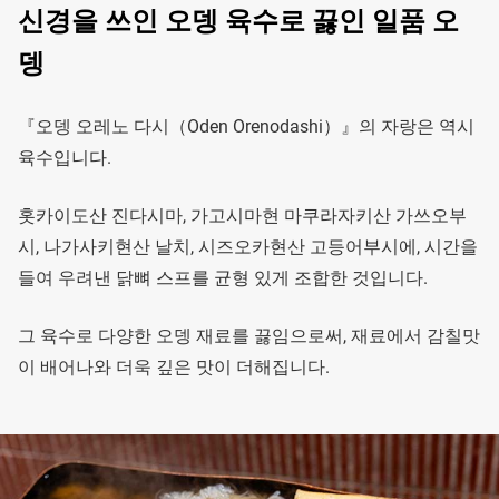
신경을 쓰인 오뎅 육수로 끓인 일품 오
뎅
『오뎅 오레노 다시（Oden Orenodashi）』의 자랑은 역시
육수입니다.
홋카이도산 진다시마, 가고시마현 마쿠라자키산 가쓰오부
시, 나가사키현산 날치, 시즈오카현산 고등어부시에, 시간을
들여 우려낸 닭뼈 스프를 균형 있게 조합한 것입니다.
그 육수로 다양한 오뎅 재료를 끓임으로써, 재료에서 감칠맛
이 배어나와 더욱 깊은 맛이 더해집니다.