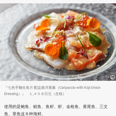
『七色手鞠生鱼片 配盐曲洋葱酱（Carpaccio with Kōji Onion
Dressing）』 １,４０８日元（含税）
使用的是鲍鱼、鱿鱼、鱼籽、虾、金枪鱼、黄尾鱼、三文
鱼、章鱼这８种海鲜。