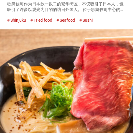
歌舞伎町作为日本数一数二的繁华街区，不仅吸引了日本人，也
吸引了许多以观光为目的的访日外国人。 位于歌舞伎町中心的
『东京寿司 ITAMAE SUSHI（以下简称、ITAMAE SUSHI）
Shinjuku
Fried food
Seafood
Sushi
（Tokyo Sushi ITAMAE SUSHI）』...