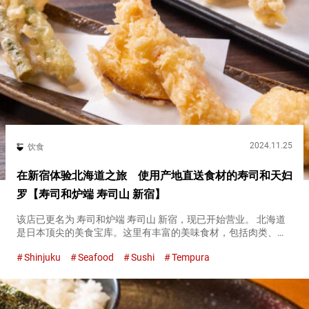
2024.11.25
饮食
在新宿体验北海道之旅 使用产地直送食材的寿司和天妇
罗【寿司和炉端 寿司山 新宿】
该店已更名为 寿司和炉端 寿司山 新宿，现已开始营业。 北海道
是日本顶尖的美食宝库。这里有丰富的美味食材，包括肉类、蔬
菜和鱼类。 位于新宿的『寿司和炉端 寿司山 新宿（略称、寿司
Shinjuku
Seafood
Sushi
Tempura
山）（Sushi and Robata Sushiyama S...