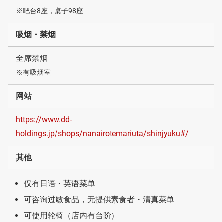
※吧台8座，桌子98座
吸烟・禁烟
全席禁烟
※有吸烟室
网站
https://www.dd-
holdings.jp/shops/nanairotemariuta/shinjyuku#/
其他
仅有日语・英语菜单
可咨询过敏食品，无提供素食者・清真菜单
可使用轮椅（店内有台阶）