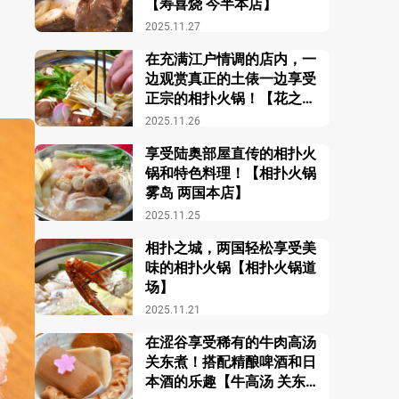
【寿喜烧 今半本店】
2025.11.27
在充满江户情调的店内，一
边观赏真正的土俵一边享受
正宗的相扑火锅！【花之舞
江户东京博物馆前店】
2025.11.26
享受陆奥部屋直传的相扑火
锅和特色料理！【相扑火锅
雾岛 两国本店】
2025.11.25
相扑之城，两国轻松享受美
味的相扑火锅【相扑火锅道
场】
2025.11.21
在涩谷享受稀有的牛肉高汤
关东煮！搭配精酿啤酒和日
本酒的乐趣【牛高汤 关东煮