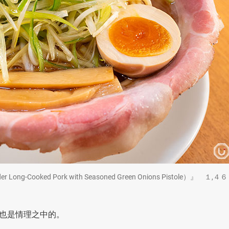
ong-Cooked Pork with Seasoned Green Onions Pistole）』 １,４６
也是情理之中的。