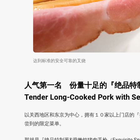
达到标准的安全可靠的叉烧
人气第一名 份量十足的『绝品特制葱&滑嫩
Tender Long-Cooked Pork with S
以关西地区和东京为中心，拥有１０家以上门店的『拉面
尝到的限定菜单。
那就是『绝品特制葱&滑嫩炖猪肉手枪（Exquisite Special: Ten