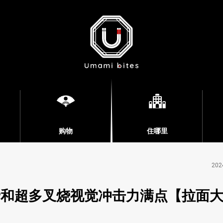
购物
住哪里
202
费和超多叉烧视觉冲击力满点【拉面