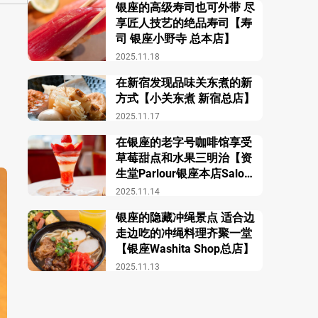
银座的高级寿司也可外带 尽
享匠人技艺的绝品寿司【寿
司 银座小野寺 总本店】
2025.11.18
在新宿发现品味关东煮的新
方式【小关东煮 新宿总店】
2025.11.17
在银座的老字号咖啡馆享受
草莓甜点和水果三明治【资
生堂Parlour银座本店Salon
de Café】
2025.11.14
银座的隐藏冲绳景点 适合边
走边吃的冲绳料理齐聚一堂
【银座Washita Shop总店】
2025.11.13