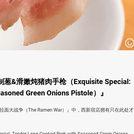
炖猪肉手枪（Exquisite Special:
easoned Green Onions Pistole）』
大战争（The Ramen War）』中，西新宿店拥有只在此处
der Long-Cooked Pork with Seasoned Green Onions