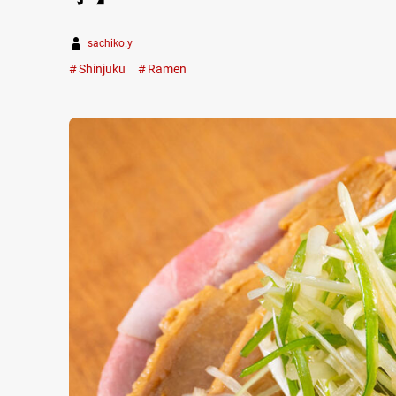
sachiko.y
Shinjuku
Ramen