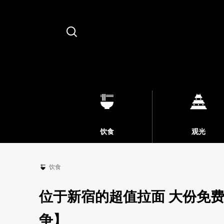
Search
饮食
观光
饮食
位于新宿的超值拉面 大份免
争】