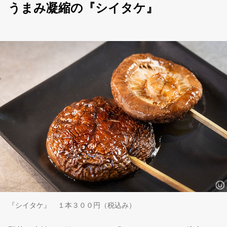
うまみ凝縮の『シイタケ』
『シイタケ』 １本３００円（税込み）