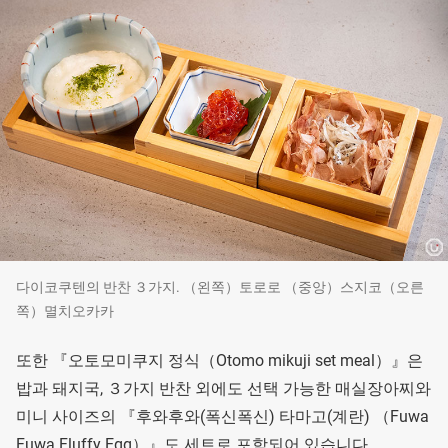
다이코쿠텐의 반찬 ３가지. （왼쪽）토로로 （중앙）스지코（오른
쪽）멸치오카카
또한 『오토모미쿠지 정식（Otomo mikuji set meal）』은
밥과 돼지국, ３가지 반찬 외에도 선택 가능한 매실장아찌와
미니 사이즈의 『후와후와(폭신폭신) 타마고(계란) （Fuwa
Fuwa Fluffy Egg）』도 세트로 포함되어 있습니다.