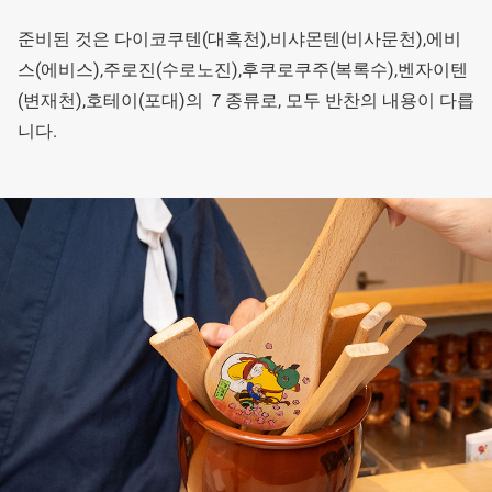
준비된 것은 다이코쿠텐(대흑천),비샤몬텐(비사문천),에비
스(에비스),주로진(수로노진),후쿠로쿠주(복록수),벤자이텐
(변재천),호테이(포대)의 ７종류로, 모두 반찬의 내용이 다릅
니다.