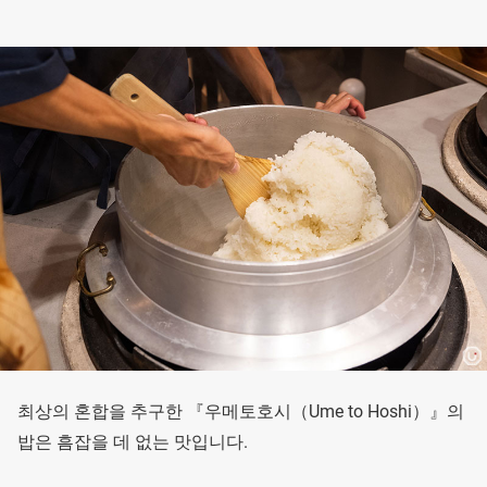
최상의 혼합을 추구한 『우메토호시（Ume to Hoshi）』의
밥은 흠잡을 데 없는 맛입니다.