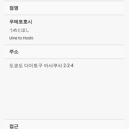
점명
우메토호시
うめとほし
Ume to Hoshi
주소
도쿄도 다이토구 아사쿠사 2-2-4
접근