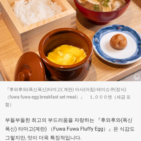
『후와후와(폭신폭신)타마고( 계란) 아사(아침) 테이쇼쿠(정식)
（fuwa fuwa egg breakfast set meal）』 １,０００엔（세금 포
함）
부들부들한 최고의 부드러움을 자랑하는 『후와후와(폭신
폭신) 타마고(계란) （Fuwa Fuwa Fluffy Egg）』은 식감도
그렇지만, 맛이 더욱 특징적입니다.