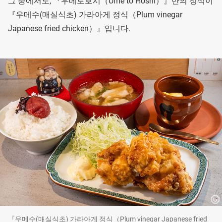
그 중에서도, 『우메토호시（Ume to Hoshi）』만의 정식이
『우메수(매실식초) 가라아게 정식（Plum vinegar
Japanese fried chicken）』입니다.
『우메수(매실식초) 가라아게 정식（Plum vinegar Japanese fried