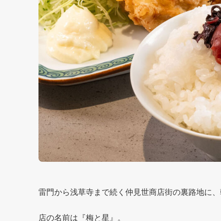
雷門から浅草寺まで続く仲見世商店街の裏路地に、
店の名前は『梅と星』。