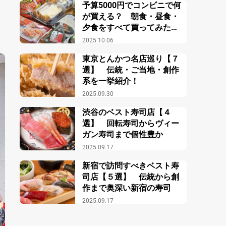
予算5000円でコンビニで何
が買える？ 朝食・昼食・
夕食をすべて買ってみた結
果？
2025.10.06
東京とんかつ名店巡り【７
選】 伝統・ご当地・創作
系を一挙紹介！
2025.09.30
渋谷のベスト寿司店【４
選】 回転寿司からヴィー
ガン寿司まで個性豊か
2025.09.17
新宿で訪問すべきベスト寿
司店【５選】 伝統から創
作まで奥深い新宿の寿司
2025.09.17