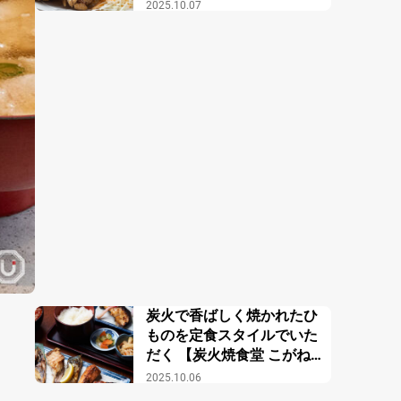
2025.10.07
炭火で香ばしく焼かれたひ
ものを定食スタイルでいた
だく 【炭火焼食堂 こがね
屋】
2025.10.06