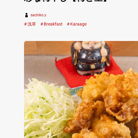
sachiko.y
浅草
Breakfast
Karaage