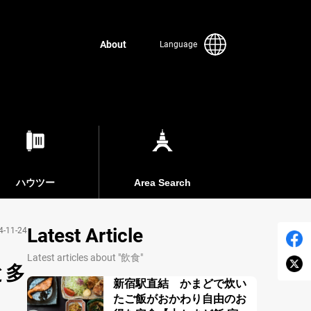
About
Language
ハウツー
Area Search
Latest Article
4-11-24
Latest articles about "飲食"
と多
新宿駅直結 かまどで炊い
たご飯がおかわり自由のお