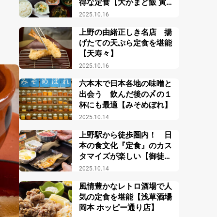
得な定食【大かまど飯 寅福
ルミネ新宿店】
2025.10.16
上野の由緒正しき名店 揚
げたての天ぷら定食を堪能
【天寿々】
2025.10.16
六本木で日本各地の味噌と
出会う 飲んだ後の〆の１
杯にも最適【みそめぼれ】
2025.10.14
上野駅から徒歩圏内！ 日
本の食文化『定食』のカス
タマイズが楽しい【御徒町
小町食堂】
2025.10.14
風情豊かなレトロ酒場で人
気の定食を堪能【浅草酒場
岡本 ホッピー通り店】