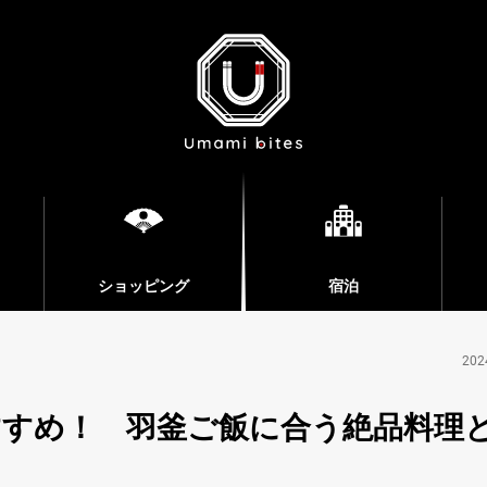
ショッピング
宿泊
202
すすめ！ 羽釜ご飯に合う絶品料理