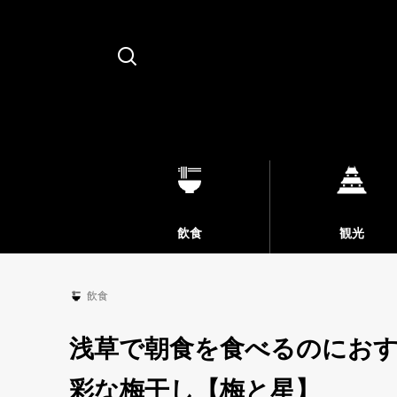
Search
飲食
観光
飲食
浅草で朝食を食べるのにお
彩な梅干し【梅と星】