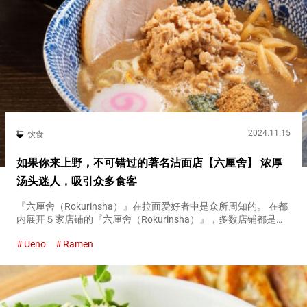
2024.11.15
饮食
如果你来上野，不可错过的著名沾面店【六厘舍】 浓厚
汤头迷人，吸引众多食客
『六厘舍（Rokurinsha）』在拉面爱好者中是众所周知的。 在都
内展开５家店铺的『六厘舍（Rokurinsha）』，多数店铺都是排
队名店。 受欢迎的原因是使用猪骨、鸡骨等动物性原料熬制的浓
Ueno
Ramen
郁汤头。 『特制沾面（Special Dip n...