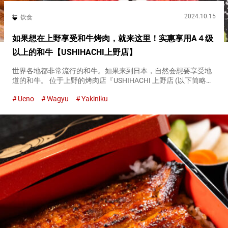
2024.10.15
饮食
如果想在上野享受和牛烤肉，就来这里！实惠享用A４级
以上的和牛【USHIHACHI上野店】
世界各地都非常流行的和牛。如果来到日本，自然会想要享受地
道的和牛。 位于上野的烤肉店『USHIHACHI 上野店 (以下简略、
USHIHACHI)（USHIHACHI Ueno）』提供了精选的和牛，价格合
Ueno
Wagyu
Yakiniku
理。 除了套餐菜单，这家店还提供丰富...