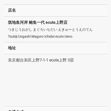
店名
筑地鱼河岸 鲔鱼一代 ecute上野店
つきじうおがし まぐろいちだい えきゅーとうえのてん
Tsukiji Uogashi Maguro Ichidai ecute Ueno
地址
东京都台东区上野7-1-1 ecute上野 3层