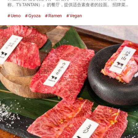
称、T’s TANTAN）』的餐厅，提供适合素食者的拉面。 招牌菜是
『金芝麻担担面（Golden Sesame Tantan）』。 『T’s套餐（金
Ueno
Gyoza
Ramen
Vegan
芝...