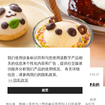
我们使用设备标识符和与您使用该数字产品相
关的信息来个性化内容和广告，提供社交媒体
功能并分析我们产品的使用情况。 有关详细
信息，请参阅我们的隐私政策。
2025.02.27
饮食
>> 隐私政策
熊猫甜点可爱至极！位于上野站附近，外国人也方便去的
接受
餐厅【上野绿色沙龙】
自１９７２年『上野动物园（Tokyo’s Ueno Zoo）』开始对外开
放以来，熊猫一直作为上野的象征而受到人们的喜爱。 从纪念碑