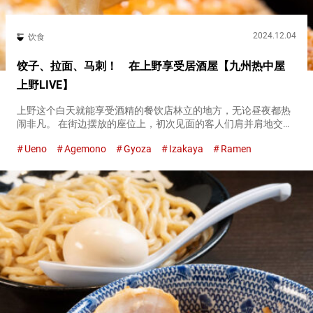
2024.12.04
饮食
饺子、拉面、马刺！ 在上野享受居酒屋【九州热中屋
上野LIVE】
上野这个白天就能享受酒精的餐饮店林立的地方，无论昼夜都热
闹非凡。 在街边摆放的座位上，初次见面的客人们肩并肩地交流
着酒水，这是上野的标志性景象。 如果想要在日本随意地享受酒
Ueno
Agemono
Gyoza
Izakaya
Ramen
精和餐食的『小酒馆（Izakaya）』，上野绝对是完美的选择。
其中...