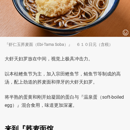
『虾仁玉荞麦面（Ebi-Tama Soba）』 ６１０日元（含税）
大虾天妇罗放在中间，视觉上极具冲击力。
以本枯鲣鱼节为主，加入宗田鲣鱼节，鲭鱼节等制成的高
汤，配上劲道的荞麦面和弹牙的大虾天妇罗。
将半熟的蛋黄和刚开始凝固的蛋白与『温泉蛋（soft-boiled
egg）』混合食用，味道更加深邃。
来到『荞麦面馆