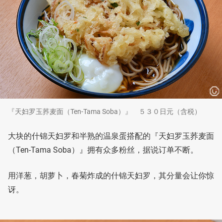
『天妇罗玉荞麦面（Ten-Tama Soba）』 ５３０日元（含税）
大块的什锦天妇罗和半熟的温泉蛋搭配的『天妇罗玉荞麦面
（Ten-Tama Soba）』拥有众多粉丝，据说订单不断。
用洋葱，胡萝卜，春菊炸成的什锦天妇罗，其分量会让你惊
讶。