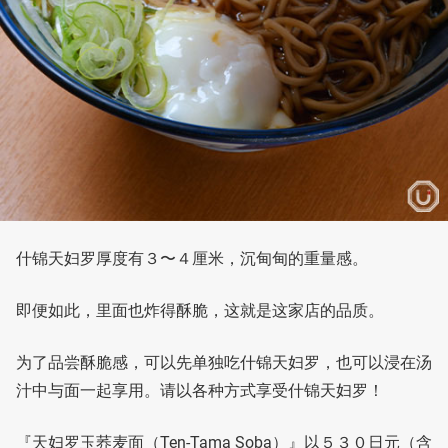
什锦天妇罗厚度有３〜４厘米，沉甸甸的重量感。
即便如此，里面也炸得酥脆，这就是这家店的品质。
为了品尝酥脆感，可以先单独吃什锦天妇罗，也可以浸在汤
汁中与面一起享用。请以各种方式享受什锦天妇罗！
『天妇罗玉荞麦面（Ten-Tama Soba）』以５３０日元（含