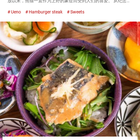
放以来，熊猫一直作为上野的象征而受到人们的喜爱。 从纪念碑
到料理，你可以在上野的各种地方见到熊猫。 位于JR上野站公园
Ueno
Hamburger steak
Sweets
口出口附近的餐厅『上野绿色沙龙（Ueno Gree...