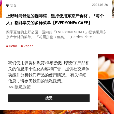
2024.08.26
饮食
上野时尚舒适的咖啡馆，坚持使用东京产食材，『每个
人』都能享受的多样菜单【EVERYONEs CAFE】
四季更替的上野公园，园内的『EVERYONEs CAFE』提供采用东
京产食材的菜单。 『花园拼盘（鱼类）（Garden Plate／
fish）』 ２,２００日元（含税） 采用东京产食材的
Ueno
Vegan
『EVERYONEs CAFE』招牌菜单 在『EVER...
我们使用设备标识符和与您使用该数字产品相
关的信息来个性化内容和广告，提供社交媒体
功能并分析我们产品的使用情况。 有关详细
信息，请参阅我们的隐私政策。
>> 隐私政策
接受