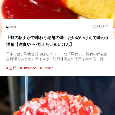
2024.01.11
飲食
上野の駅ナかで味わう老舗の味 たいめいけんで味わう
洋食【洋食や 三代目 たいめいけん】
日本では、和食と並ぶほどメジャーな『洋食』。 洋食の代表的
な料理であるオムライスは、訪日外国人の注目を集める、新し
い『日本の味』となっています。 JR上野駅構内にある『洋食や
上野
Omurice
Ramen
三代目 たいめいけん 上野店（以下、三代目 たいめいけん）』
は、...