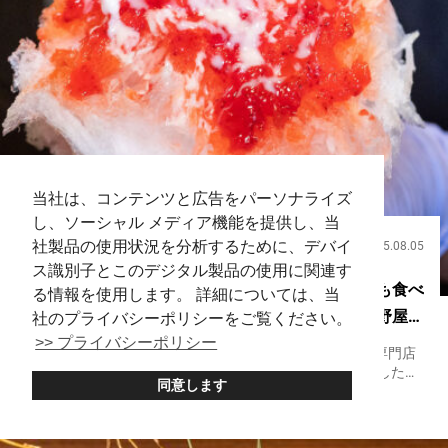
当社は、コンテンツと広告をパーソナライズ
し、ソーシャル メディア機能を提供し、当
社製品の使用状況を分析するために、デバイ
2025.08.05
飲食
ス識別子とこのデジタル製品の使用に関連す
東京で伝統的なかき氷を味わうなら！ 並んでても食べ
る情報を使用します。 詳細については、当
たい極上食感の秘密【上野かき氷専門店四代目大野屋氷
社のプライバシーポリシーをご覧ください。
>> プライバシーポリシー
室本店】
上野の繁華街の一角に、ひっそりと看板を掲げるかき氷専門店
があります。 夜はバーとして営業している空間を間借りした、
同意します
その名も『上野かき氷専門店四代目大野屋氷室』です。 提供さ
上野
Matcha
Shaved Ice
Sweets
れるのは、まるで口の中で雪がほどけるような、ふわふわのか
き氷。 手間...