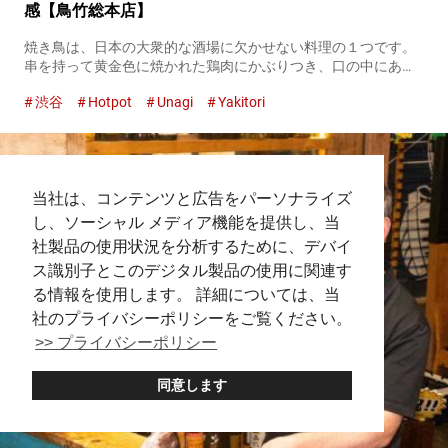
感【鳥竹総本店】
焼き鳥は、日本の大衆的な酒場に欠かせない料理の１つです。
串を持って黄金色に焼かれた鶏肉にかぶりつき、口の中にあふ
れるうまみと肉汁をビールで流し込む――。 ６０年以上、その
渋谷
Hotpot
Unagi
Yakitori
食文化を飲食店激戦区の渋谷駅前で守り続けているのが、『鳥
竹総本店』で...
当社は、コンテンツと広告をパーソナライズ
し、ソーシャル メディア機能を提供し、当
社製品の使用状況を分析するために、デバイ
ス識別子とこのデジタル製品の使用に関連す
る情報を使用します。 詳細については、当
社のプライバシーポリシーをご覧ください。
>> プライバシーポリシー
同意します