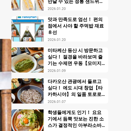
만날 수 있는 정통 샌드위치
【패밀리마트】
2026.01.20
맛과 만족도로 엄선！ 편의
점에서 사야 할 주먹밥 재료
８선
2026.01.20
미타케산 등산 시 방문하고
싶다！ 절경을 바라보며 즐
기는 수제면 우동【모미지
야】
2026.01.09
다카오산 관광에서 들르고
싶다！ 에도 시대 창업【타
카하시야】의 일품 토로로
소바
2026.01.07
학생들에게도 인기！ 요요
기에서 듬뿍 맛보는 진한 소
스가 결정적인 아부라소바