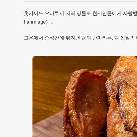
홋카이도 오타루시 지역 명물로 현지인들에게 사랑받고 
hanmiage）』.
고온에서 순식간에 튀겨낸 닭의 반마리는, 닭 껍질의