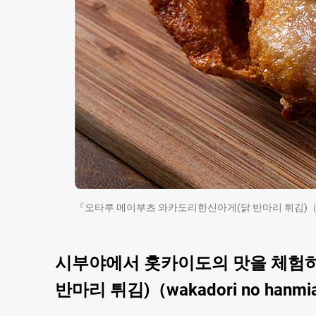
『오타루 메이부츠 와카도리한신아게(닭 반마리 튀김)（Otaru’
시부야에서 홋카이도의 맛을 체험
반마리 튀김)（wakadori no ha