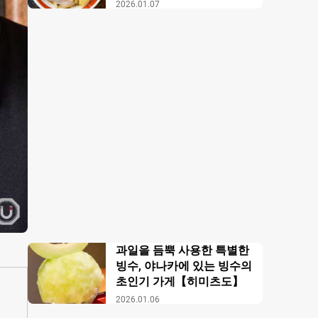
【무사시노 아부라 각카
2026.01.07
이】
과일을 듬뿍 사용한 특별한
빙수, 야나카에 있는 빙수의
초인기 가게【히미츠도】
2026.01.06