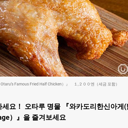
s Famous Fried Half Chicken）』 １,２００엔（세금 포함）
하세요！ 오타루 명물 『와카도리한신아게(
nmiage）』을 즐겨보세요