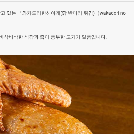
있는 『와카도리한신아게(닭 반마리 튀김)（wakadori no
 바삭바삭한 식감과 즙이 풍부한 고기가 일품입니다.