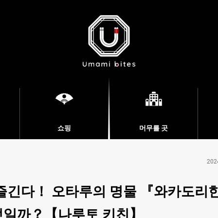
쇼핑
머무를 곳
202
즐긴다！ 오타루의 명물 『와카도리
무엇일까？【나루토 키친】