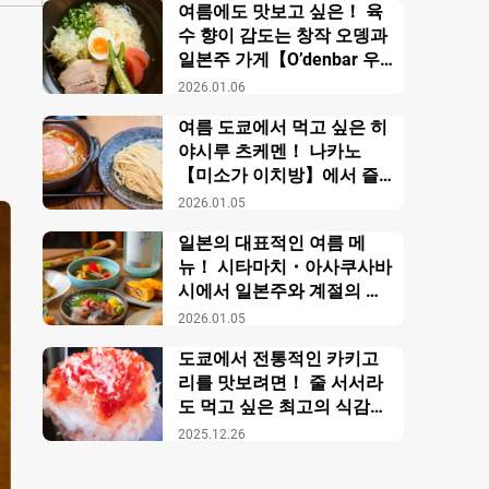
여름에도 맛보고 싶은！ 육
수 향이 감도는 창작 오뎅과
일본주 가게【O’denbar 우
마미 아자부주반】
2026.01.06
여름 도쿄에서 먹고 싶은 히
야시루 츠케멘！ 나카노
【미소가 이치방】에서 즐
기는 창작 미소 라멘
2026.01.05
일본의 대표적인 여름 메
뉴！ 시타마치・아사쿠사바
시에서 일본주와 계절의 미
각을 만끽【니혼슈 바루 카
2026.01.05
모스】
도쿄에서 전통적인 카키고
리를 맛보려면！ 줄 서서라
도 먹고 싶은 최고의 식감의
비밀【우에노 카키고리 센
2025.12.26
몬텐４다이메 오노야 효시
츠】