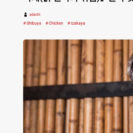
adachi
Shibuya
Chicken
Izakaya