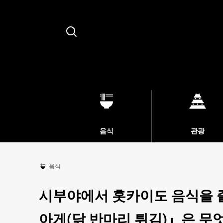
Search
음식
관광
음식
시부야에서 홋카이도 음식을 
아게(닭 반마리 튀김)』은 