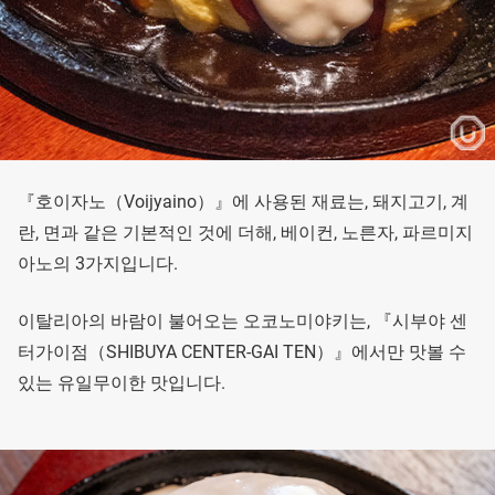
『호이자노（Voijyaino）』에 사용된 재료는, 돼지고기, 계
란, 면과 같은 기본적인 것에 더해, 베이컨, 노른자, 파르미지
아노의 3가지입니다.
이탈리아의 바람이 불어오는 오코노미야키는, 『시부야 센
터가이점（SHIBUYA CENTER-GAI TEN）』에서만 맛볼 수
있는 유일무이한 맛입니다.