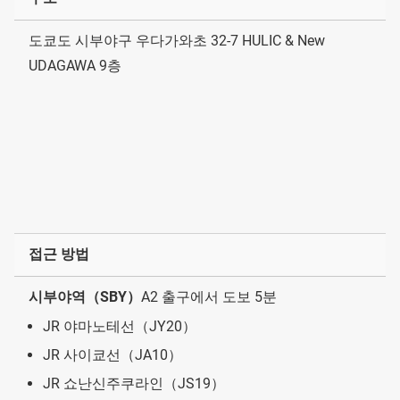
도쿄도 시부야구 우다가와초 32-7 HULIC & New
UDAGAWA 9층
접근 방법
시부야역（SBY）
A2 출구에서 도보 5분
JR 야마노테선（JY20）
JR 사이쿄선（JA10）
JR 쇼난신주쿠라인（JS19）