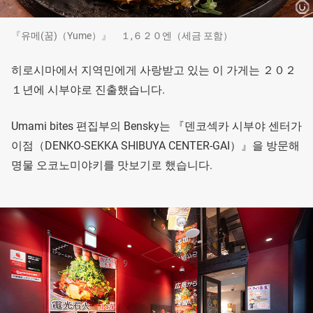
『유메(꿈)（Yume）』 １,６２０엔（세금 포함）
히로시마에서 지역민에게 사랑받고 있는 이 가게는 ２０２
１년에 시부야로 진출했습니다.
Umami bites 편집부의 Bensky는 『덴코섹카 시부야 센터가
이점（DENKO-SEKKA SHIBUYA CENTER-GAI）』을 방문해
명물 오코노미야키를 맛보기로 했습니다.