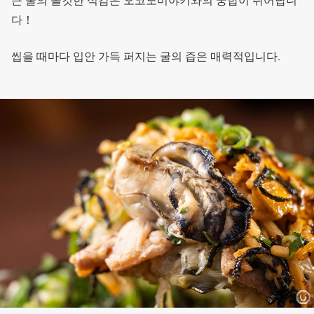
큰 굴의 쫄깃한 식감은 오코노미야키와의 궁합이 뛰어납니
다！
씹을 때마다 입안 가득 퍼지는 굴의 즙은 매력적입니다.