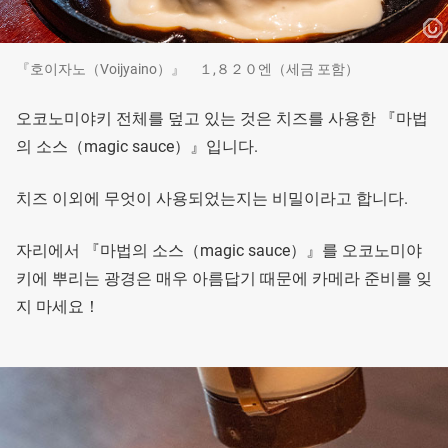
『호이자노（Voijyaino）』 １,８２０엔（세금 포함）
오코노미야키 전체를 덮고 있는 것은 치즈를 사용한 『마법
의 소스（magic sauce）』입니다.
치즈 이외에 무엇이 사용되었는지는 비밀이라고 합니다.
자리에서 『마법의 소스（magic sauce）』를 오코노미야
키에 뿌리는 광경은 매우 아름답기 때문에 카메라 준비를 잊
지 마세요！