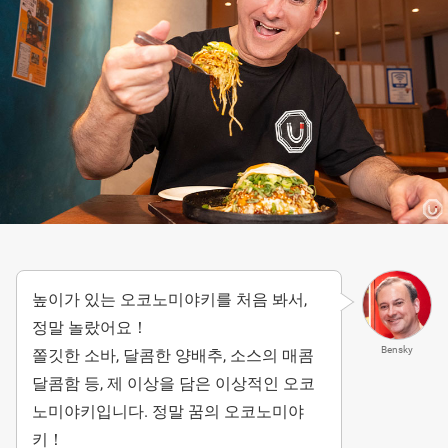
높이가 있는 오코노미야키를 처음 봐서,
정말 놀랐어요！
Bensky
쫄깃한 소바, 달콤한 양배추, 소스의 매콤
달콤함 등, 제 이상을 담은 이상적인 오코
노미야키입니다. 정말 꿈의 오코노미야
키！