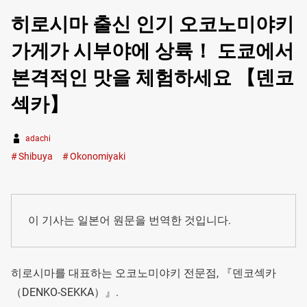
히로시마 출신 인기 오코노미야키
가게가 시부야에 상륙！ 도쿄에서
본격적인 맛을 체험하세요 【덴코
섹카】
adachi
Shibuya
Okonomiyaki
이 기사는 일본어 원문을 번역한 것입니다.
히로시마를 대표하는 오코노미야키 전문점, 『덴코섹카
（DENKO-SEKKA）』.