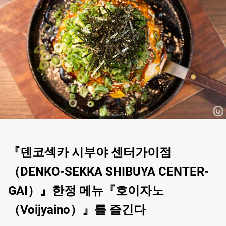
『덴코섹카 시부야 센터가이점
（DENKO-SEKKA SHIBUYA CENTER-
GAI）』한정 메뉴『호이자노
（Voijyaino）』를 즐긴다