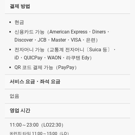
결제 방법
현금
신용카드 가능（American Express・Diners・
Discover・JCB・Master・VISA・은련）
전자머니 가능（교통계 전자머니〔Suica 등〕・
iD・QUICPay・WAON・라쿠텐 Edy）
QR 코드 결제 가능（PayPay）
서비스 요금・좌석 요금
없음
영업 시간
11:00～23:00（LO22:30）
※런치 타임 11:00～15:00（LO）