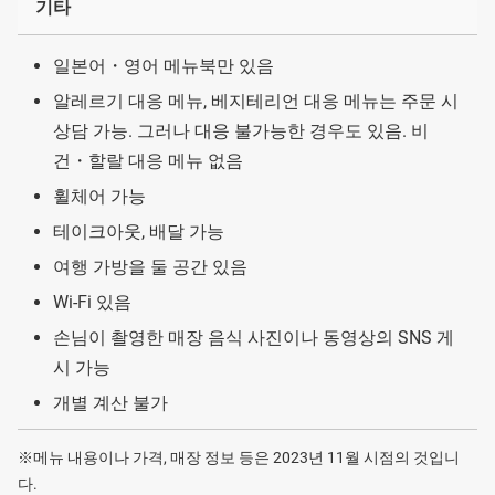
기타
일본어・영어 메뉴북만 있음
알레르기 대응 메뉴, 베지테리언 대응 메뉴는 주문 시
상담 가능. 그러나 대응 불가능한 경우도 있음. 비
건・할랄 대응 메뉴 없음
휠체어 가능
테이크아웃, 배달 가능
여행 가방을 둘 공간 있음
Wi-Fi 있음
손님이 촬영한 매장 음식 사진이나 동영상의 SNS 게
시 가능
개별 계산 불가
※메뉴 내용이나 가격, 매장 정보 등은 2023년 11월 시점의 것입니
다.