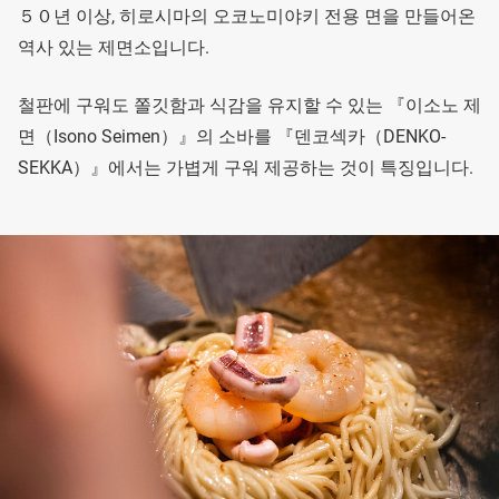
５０년 이상, 히로시마의 오코노미야키 전용 면을 만들어온
역사 있는 제면소입니다.
철판에 구워도 쫄깃함과 식감을 유지할 수 있는 『이소노 제
면（Isono Seimen）』의 소바를 『덴코섹카（DENKO-
SEKKA）』에서는 가볍게 구워 제공하는 것이 특징입니다.