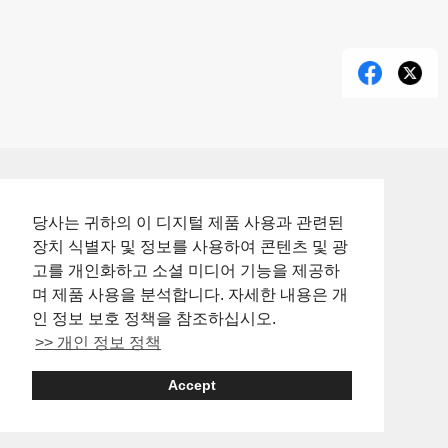
당사는 귀하의 이 디지털 제품 사용과 관련된
장치 식별자 및 정보를 사용하여 콘텐츠 및 광
고를 개인화하고 소셜 미디어 기능을 제공하
며 제품 사용을 분석합니다. 자세한 내용은 개
인 정보 보호 정책을 참조하십시오.
>> 개인 정보 정책
Accept