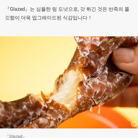
『Glazed』는 심플한 링 도넛으로, 갓 튀긴 것은 반죽의 쫄
깃함이 더욱 업그레이드된 식감입니다！
『Glazed』