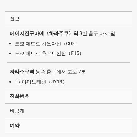
접근
메이지진구마에〈하라주쿠〉역
3번 출구 바로 앞
도쿄 메트로 치요다선（C03）
도쿄 메트로 후쿠토신선（F15）
하라주쿠역
동쪽 출구에서 도보 2분
JR 야마노테선（JY19）
전화번호
비공개
예약