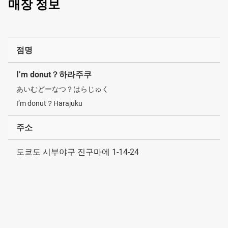
매장 정보
점명
I’m donut？하라주쿠
あいむどーなつ？はらじゅく
I’m donut？Harajuku
주소
도쿄도 시부야구 진구마에 1-14-24