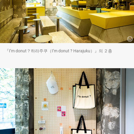
『I’m donut？하라주쿠（I’m donut ? Harajuku）』의 ２층