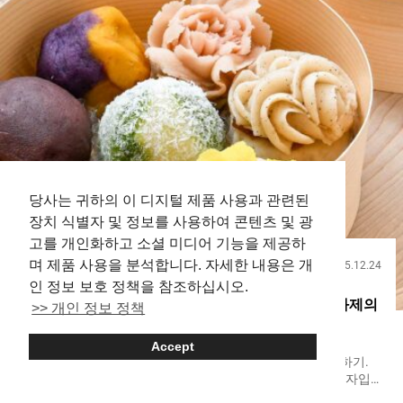
당사는 귀하의 이 디지털 제품 사용과 관련된
장치 식별자 및 정보를 사용하여 콘텐츠 및 광
고를 개인화하고 소셜 미디어 기능을 제공하
며 제품 사용을 분석합니다. 자세한 내용은 개
2025.12.24
음식
인 정보 보호 정책을 참조하십시오.
오하기의 상식을 뒤집는다！ 마치 예술 작품 같은 화제의
>> 개인 정보 정책
【타케노와 오하기 오모테산도점】
Accept
일본에서는 가마쿠라 시대부터 사랑받아 왔다고도 하는 오하기.
다양한 종류가 있지만, 주로 찹쌀과 팥소로 만들어지는 화과자입
니다. 계절이나 지역에 따라 보타모치라고도 불리며, 예전에는 조