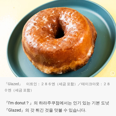
『Glazed』 이트인：２８６엔（세금 포함）／테이크아웃：２８
０엔（세금 포함）
『I’m donut？』의 하라주쿠점에서는 인기 있는 기본 도넛
『Glazed』의 갓 튀긴 것을 맛볼 수 있습니다.