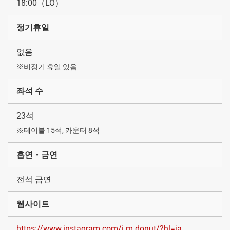
18:00（LO）
정기휴일
없음
※비정기 휴일 있음
좌석 수
23석
※테이블 15석, 카운터 8석
흡연・금연
전석 금연
웹사이트
https://www.instagram.com/i.m.donut/?hl=ja