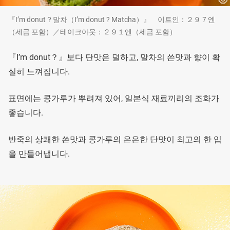
『I’m donut？말차（I’m donut ? Matcha）』 이트인：２９７엔
（세금 포함）／테이크아웃：２９１엔（세금 포함）
『I’m donut？』보다 단맛은 덜하고, 말차의 쓴맛과 향이 확
실히 느껴집니다.
표면에는 콩가루가 뿌려져 있어, 일본식 재료끼리의 조화가
좋습니다.
반죽의 상쾌한 쓴맛과 콩가루의 은은한 단맛이 최고의 한 입
을 만들어냅니다.