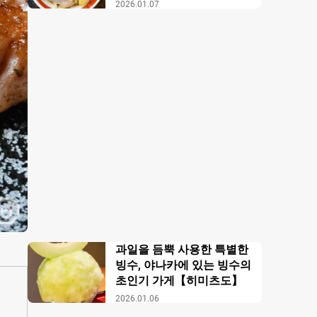
【무사시노 아부라 각카
2026.01.07
이】
과일을 듬뿍 사용한 특별한
빙수, 야나카에 있는 빙수의
초인기 가게【히미츠도】
2026.01.06