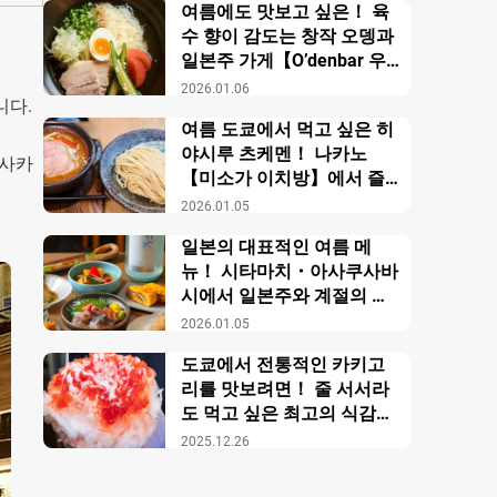
여름에도 맛보고 싶은！ 육
수 향이 감도는 창작 오뎅과
일본주 가게【O’denbar 우
마미 아자부주반】
2026.01.06
니다.
여름 도쿄에서 먹고 싶은 히
야시루 츠케멘！ 나카노
 사카
【미소가 이치방】에서 즐
기는 창작 미소 라멘
2026.01.05
일본의 대표적인 여름 메
뉴！ 시타마치・아사쿠사바
시에서 일본주와 계절의 미
각을 만끽【니혼슈 바루 카
2026.01.05
모스】
도쿄에서 전통적인 카키고
리를 맛보려면！ 줄 서서라
도 먹고 싶은 최고의 식감의
비밀【우에노 카키고리 센
2025.12.26
몬텐４다이메 오노야 효시
츠】