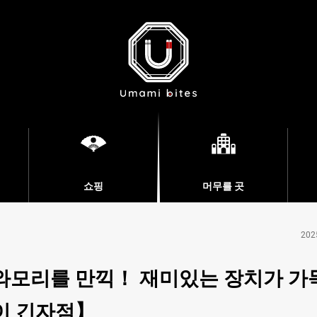
쇼핑
머무를 곳
202
와모리를 만끽！ 재미있는 장치가 가
이 긴자점】