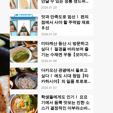
만날 수 있는 정통 샌드위치
【패밀리마트】
2026.01.20
맛과 만족도로 엄선！ 편의
점에서 사야 할 주먹밥 재료
８선
2026.01.20
미타케산 등산 시 방문하고
싶다！ 절경을 바라보며 즐
기는 수제면 우동【모미지
야】
2026.01.09
다카오산 관광에서 들르고
싶다！ 에도 시대 창업【타
카하시야】의 일품 토로로
소바
2026.01.07
학생들에게도 인기！ 요요
기에서 듬뿍 맛보는 진한 소
스가 결정적인 아부라소바