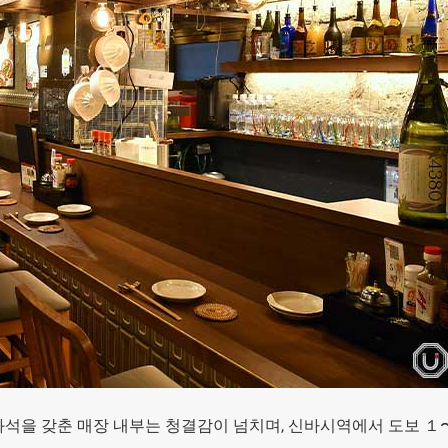
석을 갖춘 매장 내부는 청결감이 넘치며, 신바시역에서 도보 １