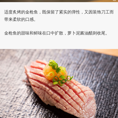
适度炙烤的金枪鱼，既保留了紧实的弹性，又因装饰刀工而
带来柔软的口感。
金枪鱼的甜味和鲜味在口中扩散，萝卜泥酱油醋则收尾。