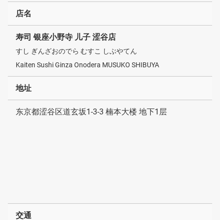
店名
寿司 银座小野寺 儿子 涩谷店
すし ぎんざおのでら むすこ しぶやてん
Kaiten Sushi Ginza Onodera MUSUKO SHIBUYA
地址
东京都涩谷区道玄坂1-3-3 楠本大楼 地下1层
交通