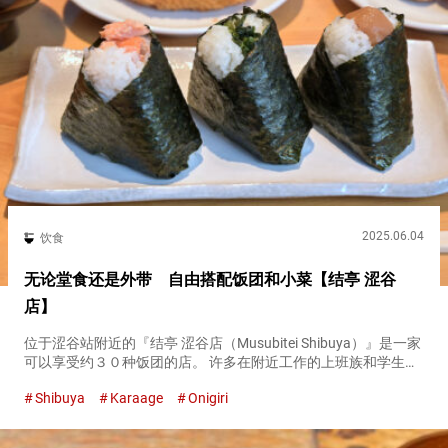
2025.06.04
饮食
无论堂食还是外带 自由搭配饭团和小菜【结亭 涩谷
店】
位于涩谷站附近的『结亭 涩谷店（Musubitei Shibuya）』是一家
可以享受约３０种饭团的店。 许多在附近工作的上班族和学生经
常光顾。 店内还备有可以与饭团一起享用的小菜和味噌汤等，不
Shibuya
Karaage
Onigiri
仅适合稍微填饱肚子，也方便在想要好好吃一顿时光临...