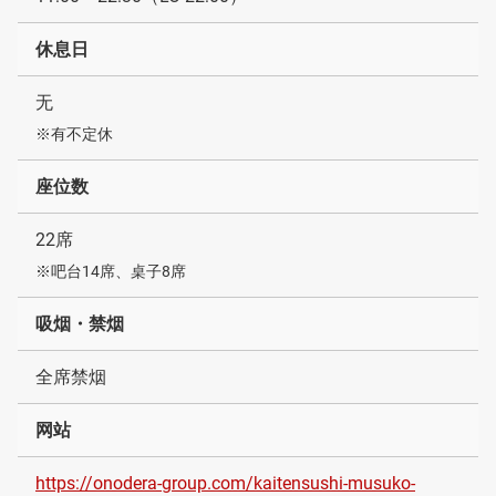
休息日
无
※有不定休
座位数
22席
※吧台14席、桌子8席
吸烟・禁烟
全席禁烟
网站
https://onodera-group.com/kaitensushi-musuko-