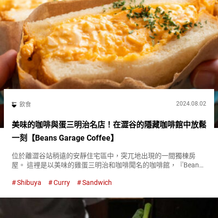
2024.08.02
飲食
美味的咖啡與蛋三明治名店！在澀谷的隱藏咖啡館中放鬆
一刻【Beans Garage Coffee】
位於離澀谷站稍遠的安靜住宅區中，突兀地出現的一間獨棟房
屋。 這裡是以美味的雞蛋三明治和咖啡聞名的咖啡館，『Beans
Garage Coffee』。 滑嫩的炒蛋溢出的『滑順澀谷雞蛋三明治
Shibuya
Curry
Sandwich
（Shibuya Egg Sand）』 『Beans ...