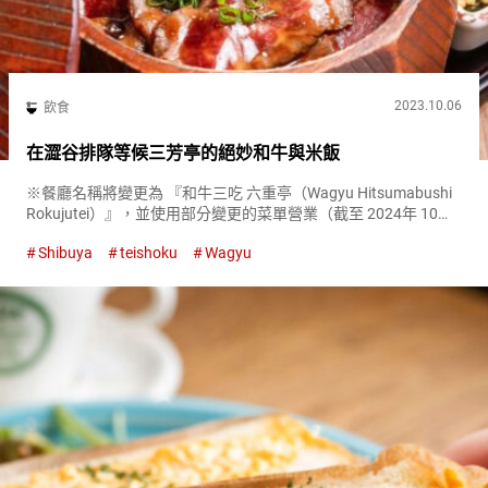
2023.10.06
飲食
在澀谷排隊等候三芳亭的絕妙和牛與米飯
※餐廳名稱將變更為 『和牛三吃 六重亭（Wagyu Hitsumabushi
Rokujutei）』，並使用部分變更的菜單營業（截至 2024年 10
月）。 備受讚譽的和牛是一種高級的日本牛肉，在其本土以及全
Shibuya
teishoku
Wagyu
世界都是一種烹飪界的感動。幸運的...