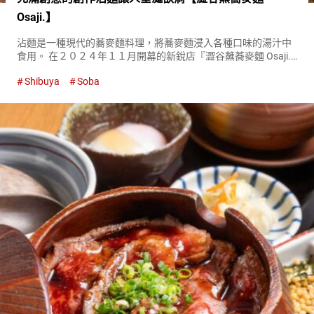
Osaji.】
沾麵是一種現代的蕎麥麵料理，將蕎麥麵浸入各種口味的湯汁中
食用。 在２０２４年１１月開幕的新銳店『澀谷蘸蕎麥麵 Osaji.
（Shibuya Tsukesoba Osaji.）』，可以在現代化的空間中享受獨
Shibuya
Soba
一無二的創新沾麵。 日本傳統的蕎麥麵...