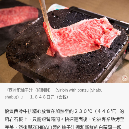
『西冷配柚子汁（燒刷刷）（Sirloin with ponzu (Shabu
shabu)）』 １,８４８日元（含税）
優質西冷牛排精心放置在加熱至約２３０°C（４４６°F）的
熔岩石板上，只需短暫時間。快速翻面後，它被專業地烤至
完美，然後與ZENIBA自製的柚子汁醬和新鮮的白蘿蔔一起