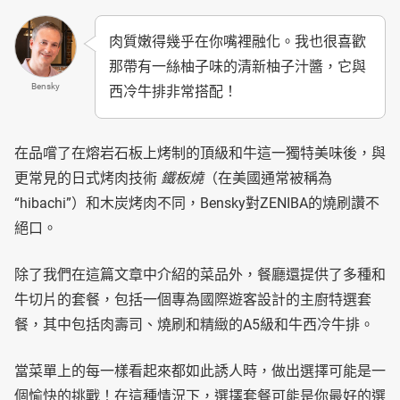
肉質嫩得幾乎在你嘴裡融化。我也很喜歡
那帶有一絲柚子味的清新柚子汁醬，它與
Bensky
西冷牛排非常搭配！
在品嚐了在熔岩石板上烤制的頂級和牛這一獨特美味後，與
更常見的日式烤肉技術
鐵板燒
（在美國通常被稱為
“hibachi”）和木炭烤肉不同，Bensky對ZENIBA的燒刷讚不
絕口。
除了我們在這篇文章中介紹的菜品外，餐廳還提供了多種和
牛切片的套餐，包括一個專為國際遊客設計的主廚特選套
餐，其中包括肉壽司、燒刷和精緻的A5級和牛西冷牛排。
當菜單上的每一樣看起來都如此誘人時，做出選擇可能是一
個愉快的挑戰！在這種情況下，選擇套餐可能是你最好的選