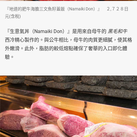
『地道的肥牛海膽三文魚籽蓋飯（Namaiki Don）』 ２,７２８日
元(含稅)
『生意氣丼（Namaiki Don）』是用來自母牛的
黑毛和牛
西冷精心製作的。與公牛相比，母牛的肉質更細膩，使其格
外嫩滑。此外，脂肪的較低熔點確保了奢華的入口即化體
驗。