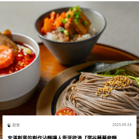
2025.09.24
飲食
充滿創意的創作沾麵讓人垂涎欲滴【澀谷蘸蕎麥麵