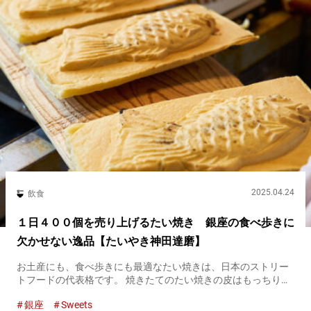
2025.04.24
飲食
１日４００個を売り上げるたい焼き 銀座の食べ歩きに
欠かせない逸品【たいやき神田達磨】
お土産にも、食べ歩きにも最適なたい焼きは、日本のストリー
トフードの代表格です。 焼きたてのたい焼きの皮はもっちり
熱々で、中にはこぼれんばかりの甘い餡子。 ひと口頬張れば、
銀座
Sweets
思わず頬が緩む、至福の味わいです。 『たいやき神田達磨』の