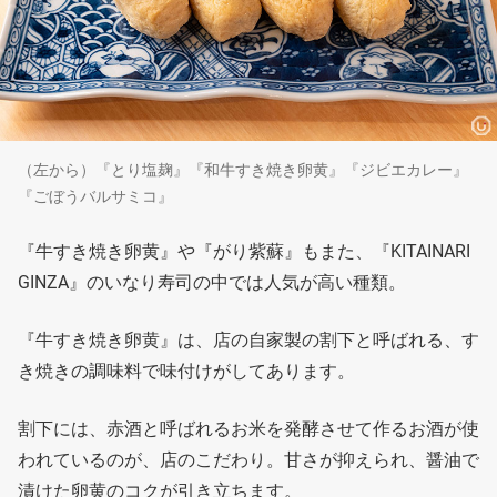
（左から）『とり塩麹』『和牛すき焼き卵黄』『ジビエカレー』
『ごぼうバルサミコ』
『牛すき焼き卵黄』や『がり紫蘇』もまた、『KITAINARI
GINZA』のいなり寿司の中では人気が高い種類。
『牛すき焼き卵黄』は、店の自家製の割下と呼ばれる、す
き焼きの調味料で味付けがしてあります。
割下には、赤酒と呼ばれるお米を発酵させて作るお酒が使
われているのが、店のこだわり。甘さが抑えられ、醤油で
漬けた卵黄のコクが引き立ちます。