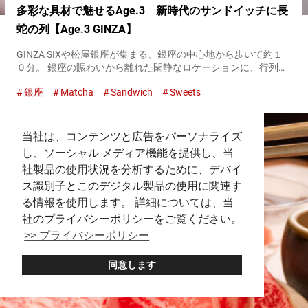
多彩な具材で魅せるAge.3 新時代のサンドイッチに長
蛇の列【Age.3 GINZA】
GINZA SIXや松屋銀座が集まる、銀座の中心地から歩いて約１
０分。 銀座の賑わいから離れた閑静なロケーションに、行列の
絶えない人気店があります。 店の名前は『Age.3 GINZA』。揚
銀座
Matcha
Sandwich
Sweets
げた食パンに具材を挟んで作る、揚げサンドの専門店で...
当社は、コンテンツと広告をパーソナライズ
し、ソーシャル メディア機能を提供し、当
社製品の使用状況を分析するために、デバイ
ス識別子とこのデジタル製品の使用に関連す
る情報を使用します。 詳細については、当
社のプライバシーポリシーをご覧ください。
>> プライバシーポリシー
同意します