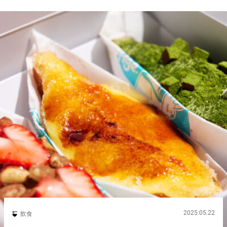
たい焼き 東...
2025.05.22
飲食