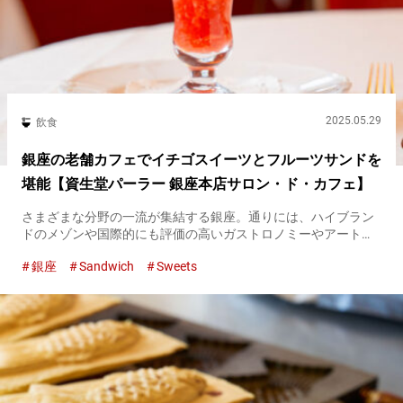
2025.05.29
飲食
銀座の老舗カフェでイチゴスイーツとフルーツサンドを
堪能【資生堂パーラー 銀座本店サロン・ド・カフェ】
さまざまな分野の一流が集結する銀座。通りには、ハイブラン
ドのメゾンや国際的にも評価の高いガストロノミーやアートギ
ャラリーが建ち並びます。 そんな銀座でひと際存在感を放つの
銀座
Sandwich
Sweets
が『資生堂パーラー銀座本店 サロン・ド・カフェ』。カフェが
入る赤煉瓦の...