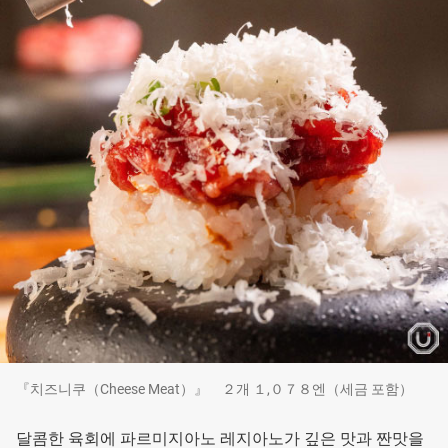
『치즈니쿠（Cheese Meat）』 ２개 １,０７８엔（세금 포함）
달콤한 육회에 파르미지아노 레지아노가 깊은 맛과 짠맛을