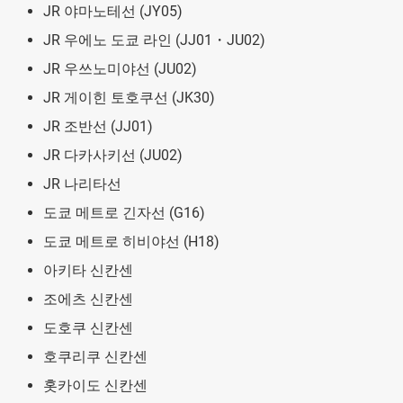
JR 야마노테선 (JY05)
JR 우에노 도쿄 라인 (JJ01・JU02)
JR 우쓰노미야선 (JU02)
JR 게이힌 토호쿠선 (JK30)
JR 조반선 (JJ01)
JR 다카사키선 (JU02)
JR 나리타선
도쿄 메트로 긴자선 (G16)
도쿄 메트로 히비야선 (H18)
아키타 신칸센
조에츠 신칸센
도호쿠 신칸센
호쿠리쿠 신칸센
홋카이도 신칸센