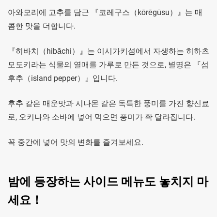
아와모리에 고추를 담근 『코레구스（kōrēgūsu）』는 매
콤한 맛을 더합니다.
『히바치（hibāchi）』는 이시가키섬에서 자생하는 히하츠
모도키라는 식물의 열매를 가루로 만든 것으로, 별명은 『섬
후추（island pepper）』입니다.
후추 같은 매운맛과 시나몬 같은 독특한 풍미를 가진 향신료
로, 오키나와 소바에 넣어 먹으면 풍미가 확 달라집니다.
꼭 중간에 넣어 맛의 변화를 즐겨보세요.
밤에 등장하는 사이드 메뉴도 놓치지 마
세요！