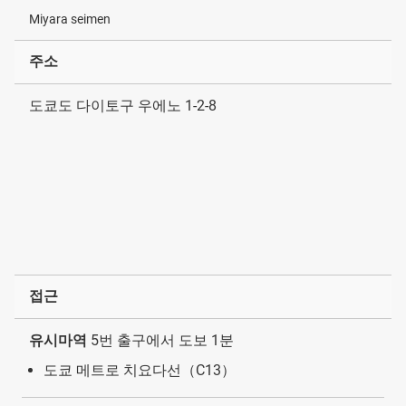
Miyara seimen
주소
도쿄도 다이토구 우에노 1-2-8
접근
유시마역
5번 출구에서 도보 1분
도쿄 메트로 치요다선（C13）