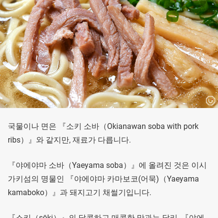
국물이나 면은 『소키 소바（Okianawan soba with pork
ribs）』와 같지만, 재료가 다릅니다.
『야에야마 소바（Yaeyama soba）』에 올려진 것은 이시
가키섬의 명물인 『야에야마 카마보코(어묵)（Yaeyama
kamaboko）』과 돼지고기 채썰기입니다.
『소키（sōki）』의 달콤하고 매콤한 맛과는 달리, 『야에