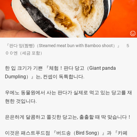
『판다 망(짬빵)（Steamed meat bun with Bamboo shoot）』 ５
００엔（세금 포함）
한 입 크기가 기쁜 『체험！판다 당고（Giant panda
Dumpling）』는, 컨셉이 독특합니다.
우에노 동물원에서 사는 판다가 실제로 먹고 있는 당고를 재
현한 것입니다.
은은하게 달콤하고 쫄깃한 당고는, 출출할 때 딱 맞습니다！
이것은 패스트푸드점 『버드송（Bird Song）』과 『카페