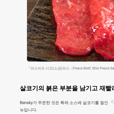
『피스비프 시오(소금)피스（Peace Beef, Shio Pea
살코기의 붉은 부분을 남기고 재빨리
Bensky가 주문한 것은 특제 소스에 살코기를 절인 『피스비
뉴입니다.