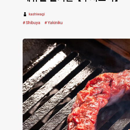
kashiwagi
Shibuya
Yakiniku