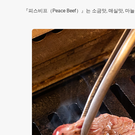
『피스비프（Peace Beef）』는 소금맛, 매실맛, 마