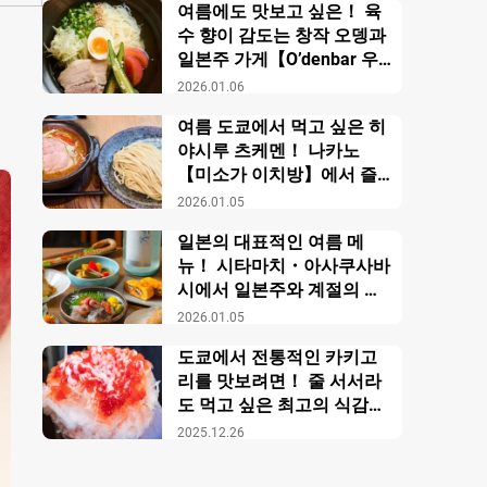
여름에도 맛보고 싶은！ 육
수 향이 감도는 창작 오뎅과
일본주 가게【O’denbar 우
마미 아자부주반】
2026.01.06
여름 도쿄에서 먹고 싶은 히
야시루 츠케멘！ 나카노
【미소가 이치방】에서 즐
기는 창작 미소 라멘
2026.01.05
일본의 대표적인 여름 메
뉴！ 시타마치・아사쿠사바
시에서 일본주와 계절의 미
각을 만끽【니혼슈 바루 카
2026.01.05
모스】
도쿄에서 전통적인 카키고
리를 맛보려면！ 줄 서서라
도 먹고 싶은 최고의 식감의
비밀【우에노 카키고리 센
2025.12.26
몬텐４다이메 오노야 효시
츠】