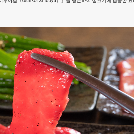
이 시부야점（Ushikoi Shibuya）』을 방문하여 살코기에 집중한 