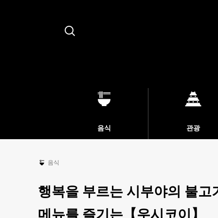
Search
음식
관광
음식
행복을 부르는 시부야의 불고
메뉴를 즐기는【우시코이】