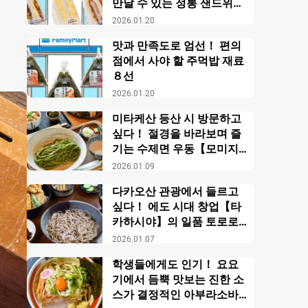
만날 수 있는 정통 샌드위치
【패밀리마트】
2026.01.20
맛과 만족도로 엄선！ 편의
점에서 사야 할 주먹밥 재료
８선
2026.01.20
미타케산 등산 시 방문하고
싶다！ 절경을 바라보며 즐
기는 수제면 우동【모미지
야】
2026.01.09
다카오산 관광에서 들르고
싶다！ 에도 시대 창업【타
카하시야】의 일품 토로로
소바
2026.01.07
학생들에게도 인기！ 요요
기에서 듬뿍 맛보는 진한 소
스가 결정적인 아부라소바