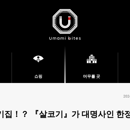
쇼핑
머무를 곳
202
기집！？ 『살코기』가 대명사인 한