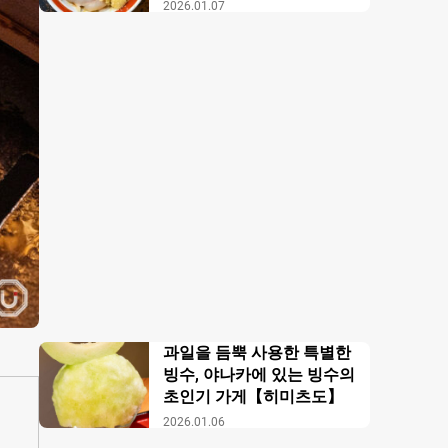
【무사시노 아부라 각카
2026.01.07
이】
과일을 듬뿍 사용한 특별한
빙수, 야나카에 있는 빙수의
초인기 가게【히미츠도】
2026.01.06