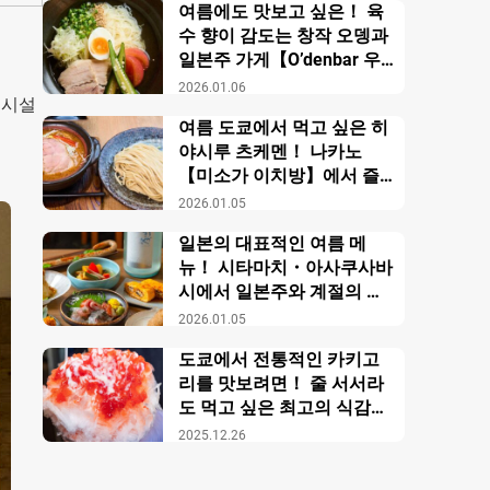
여름에도 맛보고 싶은！ 육
수 향이 감도는 창작 오뎅과
일본주 가게【O’denbar 우
마미 아자부주반】
2026.01.06
은 시설
여름 도쿄에서 먹고 싶은 히
야시루 츠케멘！ 나카노
【미소가 이치방】에서 즐
기는 창작 미소 라멘
2026.01.05
일본의 대표적인 여름 메
뉴！ 시타마치・아사쿠사바
시에서 일본주와 계절의 미
각을 만끽【니혼슈 바루 카
2026.01.05
모스】
도쿄에서 전통적인 카키고
리를 맛보려면！ 줄 서서라
도 먹고 싶은 최고의 식감의
비밀【우에노 카키고리 센
2025.12.26
몬텐４다이메 오노야 효시
츠】