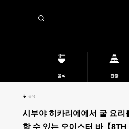
Search
음식
관광
음식
시부야 히카리에에서 굴 요리
할 수 있는 오이스터 바【8TH SE