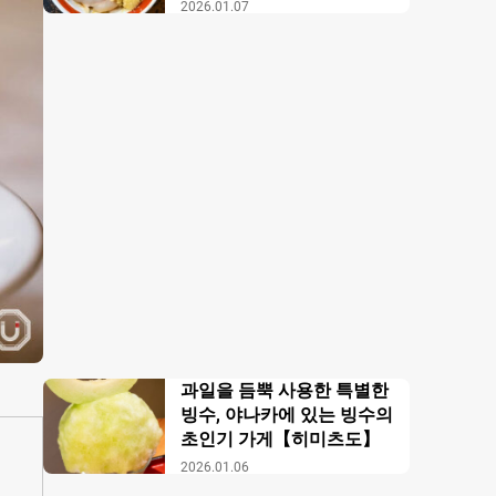
【무사시노 아부라 각카
2026.01.07
이】
과일을 듬뿍 사용한 특별한
빙수, 야나카에 있는 빙수의
초인기 가게【히미츠도】
2026.01.06