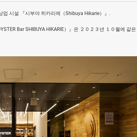
시설 『시부야 히카리에（Shibuya Hikarie）』.
A OYSTER Bar SHIBUYA HIKARIE）』은 ２０２３년 １０월에 같