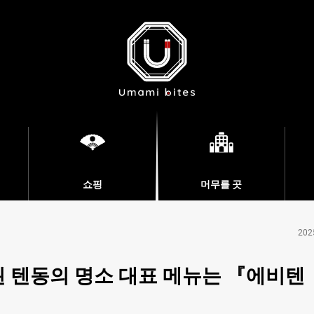
쇼핑
머무를 곳
202
 텐동의 명소 대표 메뉴는 『에비텐