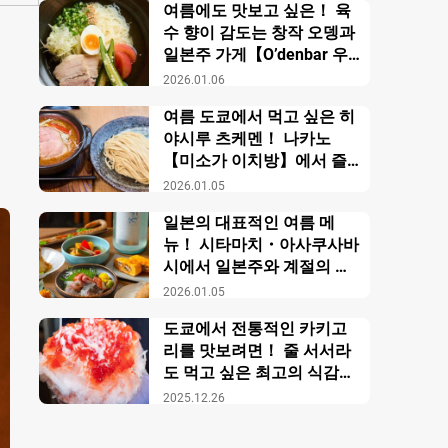
여름에도 맛보고 싶은！ 육
수 향이 감도는 창작 오뎅과
일본주 가게【O’denbar 우
마미 아자부주반】
2026.01.06
여름 도쿄에서 먹고 싶은 히
야시루 츠케멘！ 나카노
【미소가 이치방】에서 즐
기는 창작 미소 라멘
2026.01.05
일본의 대표적인 여름 메
뉴！ 시타마치・아사쿠사바
시에서 일본주와 계절의 미
각을 만끽【니혼슈 바루 카
2026.01.05
모스】
도쿄에서 전통적인 카키고
리를 맛보려면！ 줄 서서라
도 먹고 싶은 최고의 식감의
비밀【우에노 카키고리 센
2025.12.26
몬텐４다이메 오노야 효시
츠】