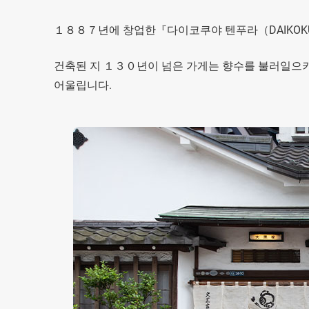
１８８７년에 창업한『다이코쿠야 텐푸라（DAIKOKUY
건축된 지 １３０년이 넘은 가게는 향수를 불러일으키
어울립니다.