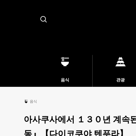
Search
음식
관광
음식
아사쿠사에서 １３０년 계속된
동』【다이코쿠야 텐푸라】