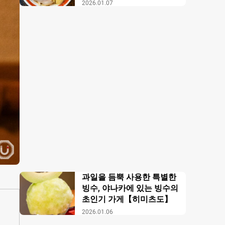
【무사시노 아부라 각카
2026.01.07
이】
과일을 듬뿍 사용한 특별한
빙수, 야나카에 있는 빙수의
초인기 가게【히미츠도】
2026.01.06