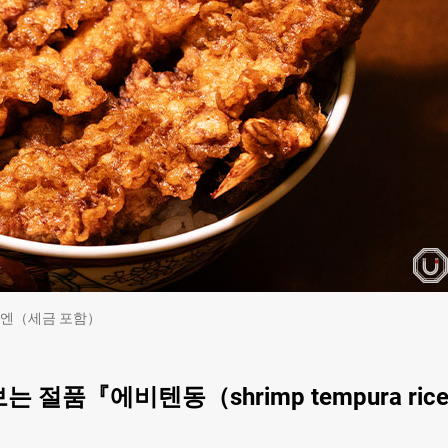
４００엔（세금 포함）
품『에비텐동（shrimp tempura ric