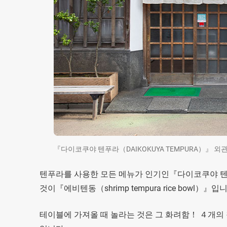
『다이코쿠야 텐푸라（DAIKOKUYA TEMPURA）』 외
텐푸라를 사용한 모든 메뉴가 인기인『다이코쿠야 텐푸라
것이『에비텐동（shrimp tempura rice bowl）』입
테이블에 가져올 때 놀라는 것은 그 화려함！ ４개의