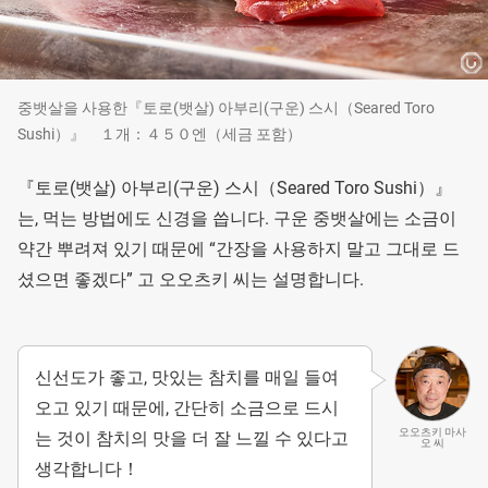
중뱃살을 사용한『토로(뱃살) 아부리(구운) 스시（Seared Toro
Sushi）』 １개：４５０엔（세금 포함）
『토로(뱃살) 아부리(구운) 스시（Seared Toro Sushi）』
는, 먹는 방법에도 신경을 씁니다. 구운 중뱃살에는 소금이
약간 뿌려져 있기 때문에 “간장을 사용하지 말고 그대로 드
셨으면 좋겠다” 고 오오츠키 씨는 설명합니다.
신선도가 좋고, 맛있는 참치를 매일 들여
오고 있기 때문에, 간단히 소금으로 드시
오오츠키 마사
는 것이 참치의 맛을 더 잘 느낄 수 있다고
오 씨
생각합니다！