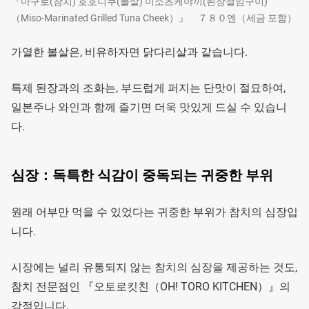
『마구로(참치) 호호니쿠(볼살) 미소츠케야끼(된장절임구이)
（Miso-Marinated Grilled Tuna Cheek）』 ７８０엔（세금 포함）
가열한 볼살은, 비유하자면 닭다리살과 같습니다.
특제 된장과의 조화는, 부드럽게 퍼지는 단맛이 절묘하여,
일본주나 와인과 함께 즐기면 더욱 맛있게 드실 수 있습니
다.
심장：독특한 식감이 중독되는 귀중한 부위
원래 어부만 먹을 수 있었다는 귀중한 부위가 참치의 심장입
니다.
시장에는 널리 유통되지 않는 참치의 심장을 제공하는 것도,
참치 전문점인 『오토로킷친（OH! TORO KITCHEN）』의
강점입니다.