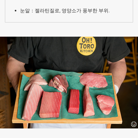
눈알：젤라틴질로, 영양소가 풍부한 부위.