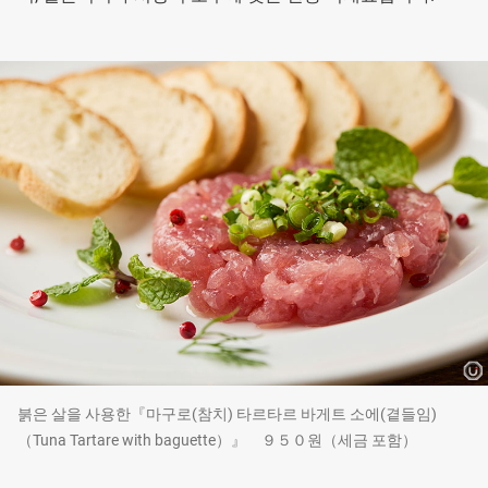
붉은 살을 사용한『마구로(참치) 타르타르 바게트 소에(곁들임)
（Tuna Tartare with baguette）』 ９５０원（세금 포함）