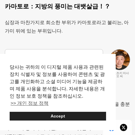
카마토로：지방의 풍미는 대뱃살급！？
심장과 마찬가지로 희소한 부위가 카마토로라고 불리는, 아
가미 뒤에 있는 부위입니다.
겉모습은 고기 그 자체입니다. 카마토로는
대뱃살과 마찬가지로 지방이 풍부합니다.
당사는 귀하의 이 디지털 제품 사용과 관련된
오오츠키 마사
장치 식별자 및 정보를 사용하여 콘텐츠 및 광
특징으로는 격자 모양의 스지가 있어 씹는
오 씨
고를 개인화하고 소셜 미디어 기능을 제공하
맛이 있다는 점입니다.
며 제품 사용을 분석합니다. 자세한 내용은 개
인 정보 보호 정책을 참조하십시오.
>> 개인 정보 정책
카마토로는 생으로 먹으면, 씹는 맛과 지방의 감칠맛을 충분
히 즐길 수 있습니다.
Accept
가쓰오의 풍미가 가미된, 『오토로킷친（OH! TORO