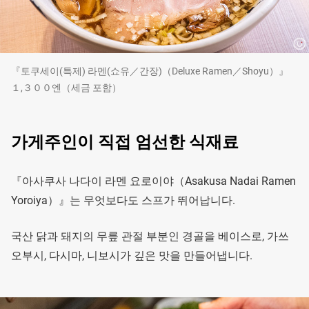
『토쿠세이(특제) 라멘(쇼유／간장)（Deluxe Ramen／Shoyu）』
１,３００엔（세금 포함）
가게주인이 직접 엄선한 식재료
『아사쿠사 나다이 라멘 요로이야（Asakusa Nadai Ramen
Yoroiya）』는 무엇보다도 스프가 뛰어납니다.
국산 닭과 돼지의 무릎 관절 부분인 경골을 베이스로, 가쓰
오부시, 다시마, 니보시가 깊은 맛을 만들어냅니다.