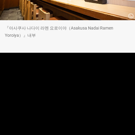
『아사쿠사 나다이 라멘 요로이야（Asakusa Nadai Ramen
Yoroiya）』내부