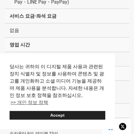
Pay・LINE Pay・PayPay)
서비스 요금·좌석 요금
없음
영업 시간
11:00～21:00（LO20:30）
당사는 귀하의 이 디지털 제품 사용과 관련된
휴무일
장치 식별자 및 정보를 사용하여 콘텐츠 및 광
고를 개인화하고 소셜 미디어 기능을 제공하
없음
며 제품 사용을 분석합니다. 자세한 내용은 개
인 정보 보호 정책을 참조하십시오.
※불규칙 휴무 있음
>> 개인 정보 정책
좌석 수
Accept
32석
※카운터 9석, 테이블 23석