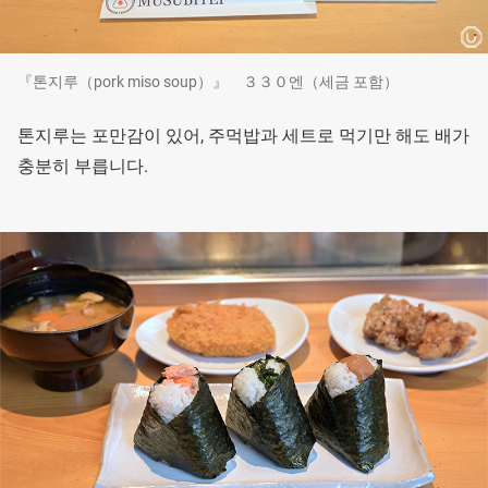
『톤지루（pork miso soup）』 ３３０엔（세금 포함）
톤지루는 포만감이 있어, 주먹밥과 세트로 먹기만 해도 배가
충분히 부릅니다.