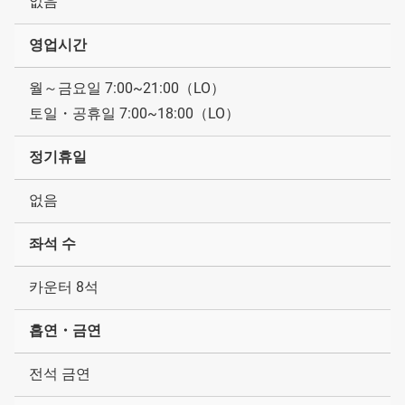
없음
영업시간
월～금요일 7:00~21:00（LO）
토일・공휴일 7:00~18:00（LO）
정기휴일
없음
좌석 수
카운터 8석
흡연・금연
전석 금연