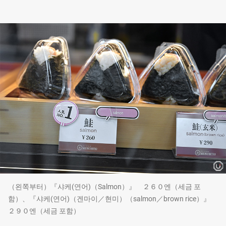
（왼쪽부터）『샤케(연어)（Salmon）』 ２６０엔（세금 포
함）、『샤케(연어)（겐마이／현미）（salmon／brown rice）』
２９０엔（세금 포함）