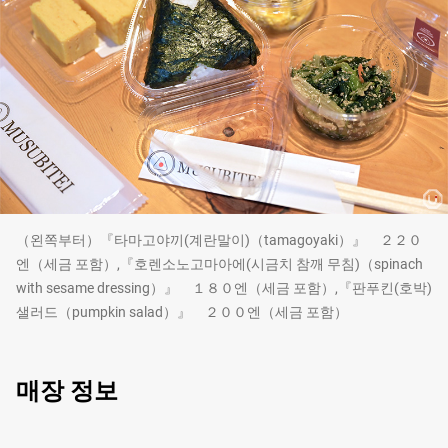
（왼쪽부터）『타마고야끼(계란말이)（tamagoyaki）』 ２２０
엔（세금 포함）,『호렌소노고마아에(시금치 참깨 무침)（spinach
with sesame dressing）』 １８０엔（세금 포함）,『판푸킨(호박)
샐러드（pumpkin salad）』 ２００엔（세금 포함）
매장 정보