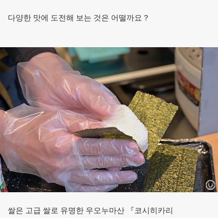
다양한 맛에 도전해 보는 것은 어떨까요？
쌀은 고급 쌀로 유명한 우오누마산 『코시히카리