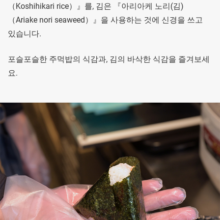
（Koshihikari rice）』를, 김은 『아리아케 노리(김)
（Ariake nori seaweed）』을 사용하는 것에 신경을 쓰고
있습니다.
포슬포슬한 주먹밥의 식감과, 김의 바삭한 식감을 즐겨보세
요.