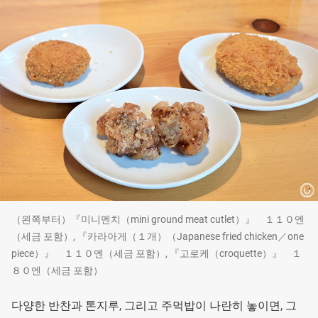
（왼쪽부터）『미니멘치（mini ground meat cutlet）』 １１０엔
（세금 포함）, 『카라아게（１개）（Japanese fried chicken／one
piece）』 １１０엔（세금 포함）, 『고로케（croquette）』 １
８０엔（세금 포함）
다양한 반찬과 톤지루, 그리고 주먹밥이 나란히 놓이면, 그