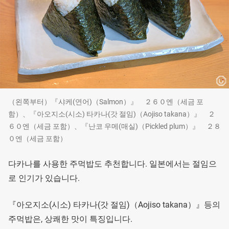
（왼쪽부터）『샤케(연어)（Salmon）』 ２６０엔（세금 포
함）、『아오지소(시소) 타카나(갓 절임)（Aojiso takana）』 ２
６０엔（세금 포함）、『난코 우메(매실)（Pickled plum）』 ２８
０엔（세금 포함）
다카나를 사용한 주먹밥도 추천합니다. 일본에서는 절임으
로 인기가 있습니다.
『아오지소(시소) 타카나(갓 절임)（Aojiso takana）』등의
주먹밥은, 상쾌한 맛이 특징입니다.