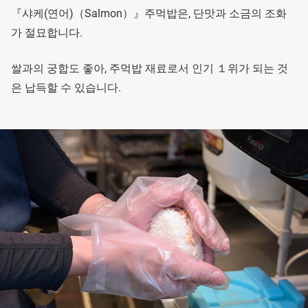
『샤케(연어)（Salmon）』주먹밥은, 단맛과 소금의 조화
가 절묘합니다.
쌀과의 궁합도 좋아, 주먹밥 재료로서 인기 １위가 되는 것
은 납득할 수 있습니다.