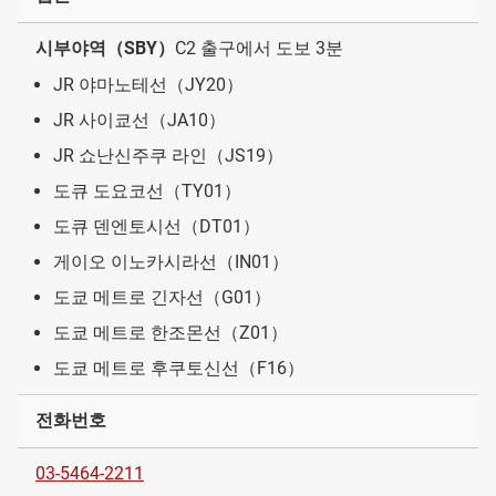
시부야역（SBY）
C2 출구에서 도보 3분
JR 야마노테선（JY20）
JR 사이쿄선（JA10）
JR 쇼난신주쿠 라인（JS19）
도큐 도요코선（TY01）
도큐 덴엔토시선（DT01）
게이오 이노카시라선（IN01）
도쿄 메트로 긴자선（G01）
도쿄 메트로 한조몬선（Z01）
도쿄 메트로 후쿠토신선（F16）
전화번호
03-5464-2211