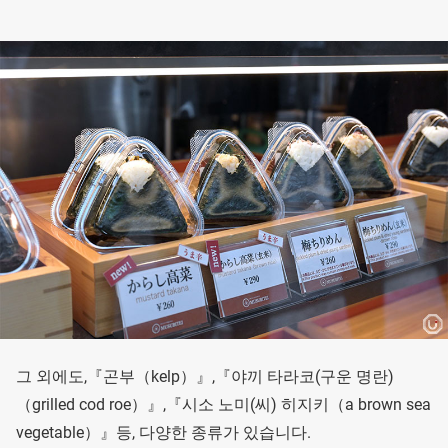
그 외에도,『곤부（kelp）』,『야끼 타라코(구운 명란)
（grilled cod roe）』,『시소 노미(씨) 히지키（a brown sea
vegetable）』등, 다양한 종류가 있습니다.