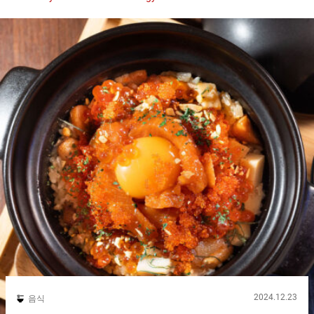
없이 즐길 수 있는 곳이 시부야에 있습니다. 『미요시테이
（Miyoshitei）』의 『와규 리브로스 히츠마부시（Japanese
Wagyu beef Spencer roll meat hitsumabushi）』는 네 가지의 맛
을 즐길 수 있습니다. 시부야 역에 인접한 『시부야 마크 시티
（Shibuya Mark City）』 내에 위치한 『와규와 쌀 미요시테이(이
하, 미요시테이)（Wagyū to Kome Miyoshitei）』는 합리적인 가
격으로 맛있는 와규를 즐길 수 있는 인기 매장입니다. 오히츠에 담
긴 장어와 밥을 세 가지 방법으로 즐기는 나고야의 명물 요리 『히
츠마부시（hitsumabushi）』를 모티브로 만든 『니쿠히츠마부
시（meat hitsumabushi）』가 『미요시테이（Miyoshitei）』의
명물! 『미요시테이（Miyoshitei）』에서는 장어 대신 숙성한 안
창살과 와규 로스트비프를 사용한 다양한 종류의 니쿠 히츠마부시
를 제공하고 있습니다. 그중에서도 특히 인기 있는 『와규 리브로
스 히츠마부시（Japanese Wagyu beef Spencer roll meat...
2024.12.23
음식