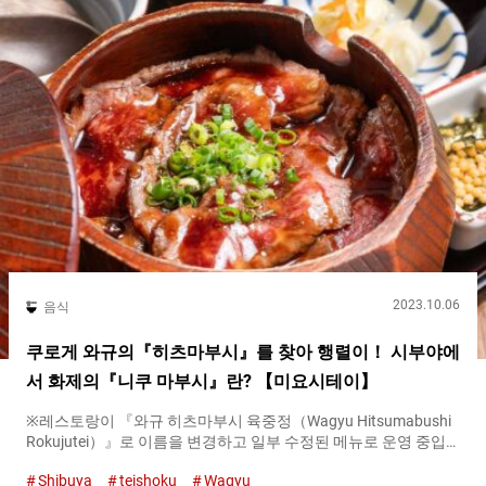
2023.10.06
음식
쿠로게 와규의『히츠마부시』를 찾아 행렬이！ 시부야에
서 화제의『니쿠 마부시』란? 【미요시테이】
※레스토랑이 『와규 히츠마부시 육중정（Wagyu Hitsumabushi
Rokujutei）』로 이름을 변경하고 일부 수정된 메뉴로 운영 중입
니다（2024년 10월 기준）. 『WAGYU』는 일본뿐 아니라 해외에
Shibuya
teishoku
Wagyu
서도 인기 있는 식재료입니다. 고급의 이미지가 있는 와규를 부담