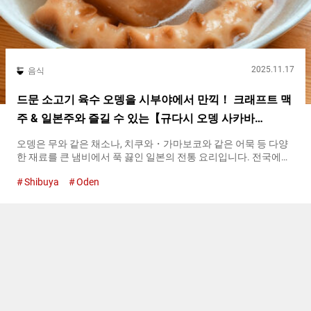
2025.11.17
음식
드문 소고기 육수 오뎅을 시부야에서 만끽！ 크래프트 맥
주 & 일본주와 즐길 수 있는【규다시 오뎅 사카바
COZAKURA】
오뎅은 무와 같은 채소나, 치쿠와・가마보코와 같은 어묵 등 다양
한 재료를 큰 냄비에서 푹 끓인 일본의 전통 요리입니다. 전국에는
오뎅과 술을 함께 즐길 수 있는 가게가 많이 존재합니다. 사용하는
Shibuya
Oden
육수의 종류나 재료(오뎅 재료)의 선택 방법은 천차만별로, 가게마
다 개성이 빛납니다. 그 중에서도, 시부야의 『COZAKURA』는 드
문 소고기 육수를 사용한 오뎅을 맛볼 수 있는 가게입니다. 시부야
역에서 센터가이를 지나, 스트리트 패션 샵과 레코드 샵 등이 늘어
선 지역으로. 여기에 『규다시 오뎅 사카바
COZAKURA（Gyuudashi Odensakaba COZAKURA）』가 있습니
다. 가게 안에는 테이블석이 늘어서 있고, 주방 근처에는 카운터석
도 있습니다. 원래는 뮤직 바였던 가게 내부는, 일본주를 마시는 사
각 잔이 천장에 장식되어 있어, 스타일리시한 분위기가 있습니다.
정성스럽게 우려낸 소고기 육수로 끓인 절품 오뎅