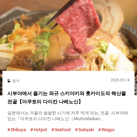
돈（Gottsu-Don Seafood Bowl）』의 재료는 １주일마다 바뀌어,
취재로 방문한 날은 중뱃살, 등살, 삼치, 도미, 가다랭이, 방어, 광어
가 덮밥에 가득 채워져 있었습니다. 각 회는 『아고다시
（Agodashi）』국물 간장에 담가 있기 때문에 아무것도 붙이지
않고 그대로 맛 보세요. 와사비 등의 양념과 함께 먹는 것도 추천합
니다. 그릇의...
2025.05.14
음식
시부야에서 즐기는 와규 스키야키와 홋카이도의 해산물
전골【아쿠토리 다이칸 나베노신】
일본에서는 겨울의 쌀쌀한 시기에 자주 먹게 되는, 전골. 시부야에
있는『아쿠토리 다이칸 나베노신（Akutoridaikan
Nabenoshin）』에서는 계절에 관계없이 일년 내내 １２가지 종
Shibuya
Hotpot
Seafood
Sukiyaki
Wagyu
류의 전골을 제공하고 있습니다. 『코쿠산(국산) 쿠로게 와규의 스
키야키（２인분부터 주문 가능）（사진은 ２인분）（Kuroge