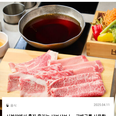
Wagyu Sukiyaki）』 １인분：３,４９８엔（세금 포함） 그 중
에서도 가장 인기 있는 것은『코쿠산(국산) 쿠로게 와규의 스키야
키（Kuroge Wagyu Sukiyaki）』입니다. 일본인 손님에게 사랑받
고 있는 것은 물론, 이를 목적으로 방문하는 외국인 여행객도 적지
않습니다. 그 외에도 다양한 전골과, 일본 각지의 향토 요리를 의식
한 사이드 메뉴에도 주목해 보세요. ２종류의 와규를 사용한 호화
로운 『스키야키（Sukiyaki）』 배추, 산팽이버섯, 당근, 두부, 실
곤약, 후와 등이 재료로 사용된 『코쿠산(국산) 쿠로게 와규의 스
키야키（Kuroge Wagyu Sukiyaki）』. 메인이 되는 와규에는 브리
스킷이라 불리는 어깨 갈비살과 안심의 ２종류가 들어 있습니다.
가게에서는 냄비에서 조리된 상태로 제공 와규의 다른 식감과 맛
을 즐길 수 있는 것이 호화로운 『코쿠산(국산) 쿠로게 와규의 스
키야키키（Kuroge Wagyu Sukiyaki）』의...
2025.04.11
음식