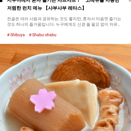
시부야에서 혼자 즐기는 샤브샤브！ 고베규를 사용한
저렴한 런치 메뉴 【샤부샤부 레타스】
전골은 여러 사람과 공유하는 것도 좋지만, 혼자서 마음껏 즐기는
것도 하나의 즐거움입니다. 누구에게도 신경 쓸 필요 없이 자유로
운 혼밥 전골을 실현해 주는 곳이 시부야에 있는『샤부샤부 레타
Shibuya
Shabu-shabu
스（Shabu-Shabu Retasu）』입니다. １인용 냄비로 즐기는 고베
규 샤브샤브 『샤부샤부 레타스（Shabu-Shabu Retasu）』에서
는 월~금요일의 런치타임 한정으로 세트 메뉴를 제공하고 있습니
다. 그 중에서도 『고베규 세트（Kobe Beef Course）』는 ３,８０
０엔(세금 포함)이라는 합리적인 가격에도 불구하고 푸짐한 양을
자랑합니다. 고베규와 돼지고기, 그리고 야채 모듬, 두부와 수제만
두, 더욱이 밥과 중국면까지 포함되어 있습니다. 『고베규 세트
（Kobe Beef Course）』 ３,８００엔（세금 포함） 세트의 메
인이 되는 고기는 고베규의 갈비와 등심, 향기로운 돼지고기의 삼
겹살과 등심 ４종류입니다. 「식후의 만족감도 중요하다」는 생각
에서 일부러 두께를 내어 슬라이스되어 있습니다. 꿀을 넣어 단맛
과 깊은 맛을 낸 육수에 고베규를 담그면 부드러운 식감에 절로 미
소가 지어집니다. 육수 또한 일품으로 고베규의 지방의 단맛을 돋
보이게 하며, 맛이 입안 가득 퍼집니다....