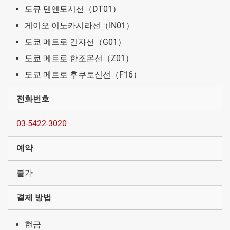
도큐 덴엔토시선（DT01）
게이오 이노카시라선（IN01）
도쿄 메트로 긴자선（G01）
도쿄 메트로 한조몬선（Z01）
도쿄 메트로 후쿠토신선（F16）
전화번호
03-5422-3020
예약
불가
결제 방법
현금