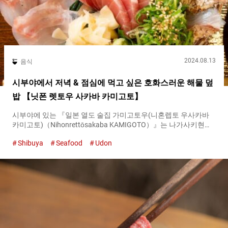
인뿐만 아니라 해외에서 온 관광객에게도 인기가 있는 것은 조미
료에 아이디어가 있기 때문입니다....
2024.08.13
음식
시부야에서 저녁 & 점심에 먹고 싶은 호화스러운 해물 덮
밥 【닛폰 렛토우 사카바 카미고토】
시부야에 있는 『일본 열도 술집 가미고토우(니혼렙토 우사카바
카미고토)（Nihonrettōsakaba KAMIGOTO）』는 나가사키현의
고토 열도의 북부에 위치한 신카미 고토초의 명물 요리를 먹을 수
Shibuya
Seafood
Udon
있는 가게입니다. 이 가게에서는 신카미고시마초에서 직송된 해산
물 등의 명산품을 사용하여 다양한 메뉴를 제공하고 있습니다. 바
로 진수성찬！ 가미고토 명물의 『카이센 곳츠돈（Gottsu-Don
Seafood Bowl）』이란？ 점심시간과 저녁시간 언제나 먹을 수 있
는 『카이센 곳츠돈（Gottsu-Don Seafood Bowl）』은 이 가게를
대표하는 명물 요리. ‘고츠’ 는 나가사키에서 ‘진수성찬’ 을 의미하
는 말로 고토우 열도에서 잡힌 제철 해산물 ７종류를 대담하게 사
용한 덮밥입니다. 『카이센 곳츠돈（토쿠조）（Gottsu-Don
Seafood Bowl）』 ３,８００엔（세금 포함） 『카이센 곳츠