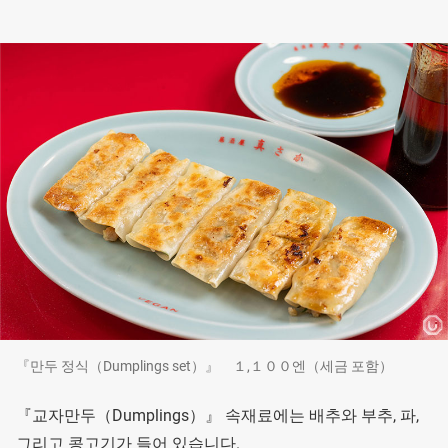
『만두 정식（Dumplings set）』 １,１００엔（세금 포함）
『교자만두（Dumplings）』 속재료에는 배추와 부추, 파,
그리고 콩고기가 들어 있습니다.