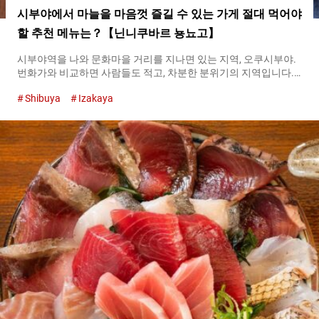
시부야에서 마늘을 마음껏 즐길 수 있는 가게 절대 먹어야
할 추천 메뉴는？【닌니쿠바르 뇽뇨고】
시부야역을 나와 문화마을 거리를 지나면 있는 지역, 오쿠시부야.
번화가와 비교하면 사람들도 적고, 차분한 분위기의 지역입니다.
오쿠시부야 지역에 있는 마늘 요리 전문점『닌니쿠바르 뇽뇨고
Shibuya
Izakaya
（Garlic Bar Nyonnyogo）』에는 최고의 맛을 찾아 많은 사람들
이 모여듭니다. 아오모리현의 향토 요리를 『뇽뇨고
（Nyonnyogo）』 스타일로 변형！ 가게 이름에 있는 『뇽뇨고
（Nyonnyogo）』는 마늘의 명산지인 아오모리현 츠가루시의 방
언으로, 『닌니쿠(마늘)（garlic）』이라는 뜻의 단어입니다. 『닌
니쿠바르 뇽뇨고（Garlic Bar Nyonnyogo）』에서는 츠가루시와
관련된 요리를 변형하여 제공하고 있습니다. 『닌니쿠(마늘)고로
고로(많이) 호타테(가리비) 카이(조개)미소야끼(된장구이)
（Grilled Scallop with Miso）』 ９６８엔（세금 포함） 『카이
(조개)미소야끼(된장구이)（kai miso-yaki）』는 츠가루시에 전해
지는 향토 요리입니다. 가리비의 조개껍질을 냄비처럼 사용하여
풀어진 된장에 해산물이나 계란 등의 재료를 넣고 끓입니다. 그런
『카이(조개)미소야끼(된장구이)（kai miso-yaki）』에 마늘을 호
화롭게 추가한 것이 『닌니쿠(마늘)고로고로(많이) 호타테(가리
비) 카이(조개)미소야끼(된장구이)（Grilled Scallop with
Miso）』입니다. 대표 메뉴라는 것도 있어서, 부드럽게 마무리된
계란과 마늘의 콜라보레이션에 빠져드는 사람들이 많습니다. 일본