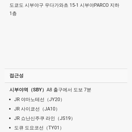
도쿄도 시부야구 우다가와초 15-1 시부야PARCO 지하
1층
접근성
시부야역（SBY）
A8 출구에서 도보 7분
JR 야마노테선（JY20）
JR 사이쿄선（JA10）
JR 쇼난신주쿠 라인（JS19）
도큐 도요코선（TY01）