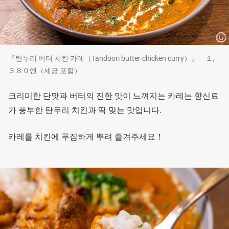
『탄두리 버터 치킨 카레（Tandoori butter chicken curry）』 １,
３８０엔（세금 포함）
크리미한 단맛과 버터의 진한 맛이 느껴지는 카레는 향신료
가 풍부한 탄두리 치킨과 딱 맞는 맛입니다.
카레를 치킨에 푸짐하게 뿌려 즐겨주세요！