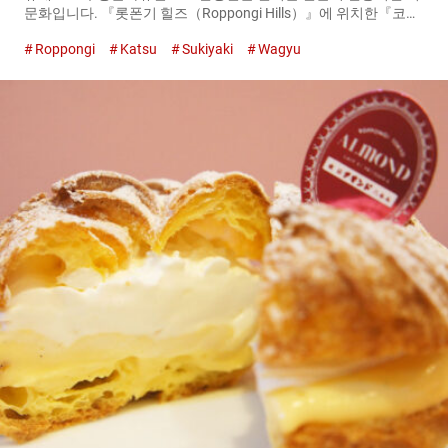
문화입니다. 『롯폰기 힐즈（Roppongi Hills）』에 위치한『코카
포 오하시 롯폰기（Kokappou Ohashi Roppongi）』는 일식의 명
Roppongi
Katsu
Sukiyaki
Wagyu
소입니다. 솥으로 부드럽게 지은 밥과 제철 생선 및 고기를 사용한
요리를 제공하고 있습니다. 『오누마 규와 쿠루마후의 스키야키
나베 고젠（Sukiyaki (Beef and Wheat gluten cake) and Rice
Set）』 １,９９０엔（세금 포함） 『코카포 오하시
（Kokappou Ohashi）』의 명물 요리！ 와규 풍부한 스키야키 정
식에 혀를 차다 『오누마 규와 쿠루마후의 스키야키 나베 고젠
（Sukiyaki (Beef and Wheat gluten cake) and Rice Set）』은 많
은 손님이 주문하는 인기 메뉴입니다. 합리적인 가격에 와규 스키
야키를 즐길 수 있습니다. 『오오누마규（Ōnuma beef）』는 지
방이 올라간 부드러운 살코기가 특징입니다. 담백하면서 달콤한
감칠맛의 국물과의 궁합이 뛰어납니다. 생달걀을 풍부하게 섞어
밥과 함께 먹으면 누구라도 웃음 짓게 될 것입니다！ 입안 가득 최
대한의 행복감을 선사할 것입니다. 『코카포 오하시 롯폰기
（Kokappou Ohashi Roppongi）』에서는 제공하는 쌀의 품종을
매달...