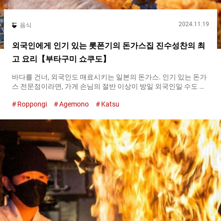
2024.11.19
음식
외국인에게 인기 있는 롯폰기의 돈가스집 진수성찬의 최
고 요리【부타구미 쇼쿠도】
바다를 건너, 외국인도 매료시키는 일본의 돈가스. 인기 있는 돈가
스 전문점이라면, 가게 손님의 절반 이상이 방일 외국인일 수도 있
습니다. 롯폰기의 『부타구미 쇼쿠도(식당)（Butagumi
Roppongi
Agemono
Katsu
Shokudou）』 도 또한 방일 외국인으로부터 뜨거운 지지를 받는
인기점입니다. 돈가스에 사용하는 브랜드 돼지는 매일 바뀝니다
『큐쿄쿠(최고의) 돈가스（the ultimate tonkatsu）』를 표방하
는 『부타구미 쇼쿠도(식당)（Butagumi Shokudou）』에서는 돈
가스에 사용하는 돼지고기 브랜드를 날마다 바꾸고 있습니다. 스
탠다드, 프리미엄, 스페셜의 세 가지 등급에 따라 브랜드도 바꾸며,
손님은 준비된 여러 종류 중에서 메뉴를 선택하는 시스템입니다.
취재 당시 주문한 것은 방일 외국인에게 인기가 높다는 프리미엄.
부위는 지방과 살코기의 균형이 좋은 등심을 선택했습니다. 두껍
게 썬 돼지고기는 굵게 간 빵가루를 묻혀 약 １０분간 기름에 튀긴
후, 여분의 열로 익힙니다. 튀김 기름은 참기름을 베이스로 특별히
블렌딩한 것을 사용합니다. 뒷맛이 끈적이지 않고 바삭하며 가벼
운 식감이 됩니다. 두께가 있어 튀겨지는 데 시간이 걸리는...