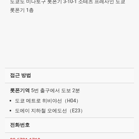
도쿄도 미나토구 롯폰기 3-10-1 소테츠 프레사인 도쿄
롯폰기 1층
접근 방법
롯폰기역
5번 출구에서 도보 2분
도쿄 메트로 히비야선（H04）
도에이 지하철 오에도선（E23）
전화번호