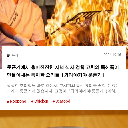
2024.10.16
음식
롯폰기에서 흥미진진한 저녁 식사 경험 고치의 특산품이
만들어내는 특이한 요리들【와라야키야 롯폰기】
생생한 조리장을 바로 앞에서, 고치현의 특산 요리를 즐길 수 있는
가게가 롯폰기에 있습니다. 그것이『와라야키야 롯폰기（이하,와
라야키야）（Warayakiya Roppongi）』. 수도권을 중심으로 １
Roppongi
Chicken
Seafood
６개 점포를 운영하고 있습니다. 『메이부츠(명물) 카츠오(가다랑
어)의 와라야키 시오(소금) 타타키（Lightly grilled bonito）』
１,７４９엔（세금 포함） 장대한 『와라야키（warayaki）』는
박력 만점입니다 일본의 시코쿠 지방에 위치한 고치현에는 풍부한
자연에서 나온 식재료를 사용한 맛있는 요리가 많이 있습니다. 특