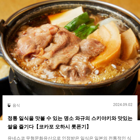
히, 『와라야키（warayaki）』라고 불리는 조리법으로 만드는
『가츠오의 타타키（bonito tataki）』는 고치현을 대표하는 요리
로 유명합니다. 『와라야키야（Warayakiya）』에서는 고치현의
와라야키를 그대로 재현합니다. 『메이부츠(명물) 카츠오(가다랑
어)의 와라야키 시오(소금) 타타키（Lightly grilled bonito）』는
큰 가다랑어의 토막에 소금을 뿌린 후, 전용 구이장에서 한번에 구
워냅니다. 카운터 좌석 바로 앞에서 치솟는 불길은 박력이 있습니
다. 현장감 넘치는 조리 모습에 마치 현지 고치현에 있는 듯한 착각
에 빠질 것입니다. 카츠오의 타타키는 현지 고치현 스타일로！ 두
껍게 자른 카츠오의 단면은 꽉 찬 살과 지방이 오른 것을 잘 알 수...
2024.09.02
음식
정통 일식을 맛볼 수 있는 명소 와규의 스키야키와 맛있는
쌀을 즐기다【코카포 오하시 롯폰기】
유네스코 무형문화유산으로 인정받은 일식은 일본의 전통적인 식