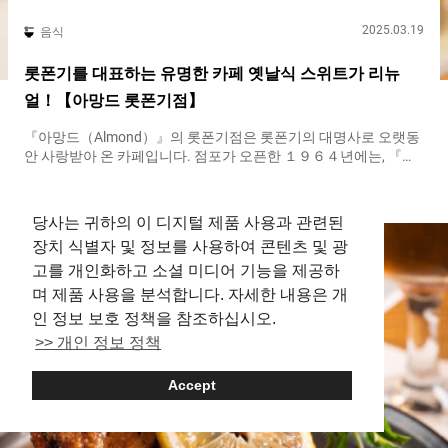
2025.03.19
음식
롯폰기를 대표하는 유명한 카페 옛날식 스위트가 리뉴
얼！【아망드 롯폰기점】
『아망드（Almond）』의 롯폰기점은 롯폰기의 대명사로 오랫동
안 사랑받아 온 카페입니다. 점포가 오픈한 １９６４년에는, 『아
망드（Almond）』에서 만나기로 하는 것이 당시 젊은이들 사이
Roppongi
Sweets
에서 유행했습니다. 시대가 흘러 ２０２４년 ７월에는, 새로움과
그리움의 융합을 테마로, 점포와 메뉴를 리뉴얼하였습니다. 옛날
당사는 귀하의 이 디지털 제품 사용과 관련된
의 인기 메뉴를 비롯하여, 선물하기에 딱 좋은 스위트가 등장했습
장치 식별자 및 정보를 사용하여 콘텐츠 및 광
니다. 『롯폰기 애프터 파르페~summer~（Roppongi Afternoon
고를 개인화하고 소셜 미디어 기능을 제공하
Tea～summer～）』 ８００엔（세금 포함） 매장 내에서 제조
하는 『아망드（Almond）』의 스위트 『메이드 인 롯폰기
며 제품 사용을 분석합니다. 자세한 내용은 개
（Made in Roppongi）』를 내세우는 『아망드（Almond）』에
인 정보 보호 정책을 참조하십시오.
서는 제공하는 스위트의 대부분을 매장 내에서 제조합니다. 어딘
>> 개인 정보 정책
가 그리운 느낌을 주면서도, 현대인에게도 사랑받을 수 있도록 맛
을 리뉴얼한 스위트 중 하나가 『롯폰기 링슈（Roppongi Ring
Choux）』입니다. 『롯폰기 링슈（Roppongi Ring Choux）』
Accept
이트인：６１２엔（세금 포함）／테이크아웃：６００엔（세금
포함） 슈 반죽의 겉면은 바삭하고, 안은 촉촉하여 입안에서 좋은
식감을 줍니다. 풍부하게 채워진 커스터드 크림은 맛을 추구한 결