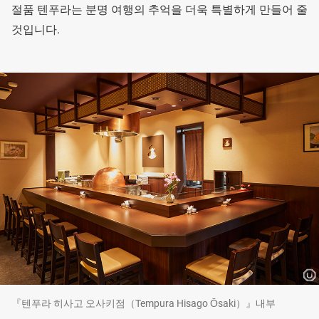
절품 텐푸라는 분명 여행의 추억을 더욱 특별하게 만들어 줄
것입니다.
『텐푸라 히사고 오사키점（Tempura Hisago Ōsaki）』내부