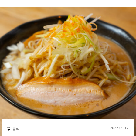
쿠로역 서쪽 출구에서 도보로 약 １０분. 이케부쿠로의 소란에서
벗어난 곳에 있는『멘야 후루루（Menya Hulu-lu）』는, 하와이의
카페 같은 공간이 독특한 개성파 라멘 가게입니다. 가게의 오너 셰
프는, 세계 최초로 라멘 가게에서 미슐랭 가이드의 별을 획득한 가
게에서 １０년간 수련을 쌓은 실력파입니다. ２０１２년에 사랑한
하와이를 이미지한 공간과 라멘을 결합한 『멘야 후루루（Menya
Hulu-lu）』를 오픈했습니다. 세부 사항까지 신경 써서 만든 소재
로 창조한 유일무이한 맛 가게에서 제공하는 라면에 대해, 오너 셰
프는 “제가 특별한 것이 아니라, 매일 생산자를 존경하며, 각 소재
의 매력을 이끌어내면서, 조각을 잘 연결하는 것을 중요하게 생각
합니다”라고 겸손하게 말합니다. 그 자유로운 발상으로 만들어내
는 다채롭고 독창적인 라면은,...
2025.09.12
음식