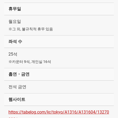
휴무일
월요일
※그 외, 불규칙적 휴무 있음
좌석 수
25석
※카운터 9석, 개인실 16석
흡연・금연
전석 금연
웹사이트
https://tabelog.com/kr/tokyo/A1316/A131604/13270