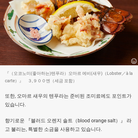
『（오코노미(좋아하는)텐푸라）오마르 에비(새우)（Lobster／à la
carte）』 ３,９００엔（세금 포함）
또한, 오마르 새우의 텐푸라는 준비된 조미료에도 포인트가
있습니다.
향기로운 『블러드 오렌지 솔트（blood orange salt）』 라
고 불리는, 특별한 소금을 사용하고 있습니다.