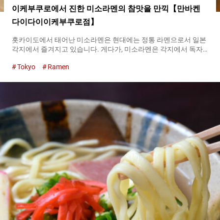
이케부쿠로에서 진한 미소라멘의 참맛을 만끽【만바켄
다이다이이케부쿠로점】
홋카이도에서 태어난 미소라멘은 현대에는 정통 라멘으로서 일본
각지에서 즐겨지고 있습니다. 게다가, 미소라멘은 각지에서 독자
적으로 진화했습니다. 현재에는 츠케멘이나 마제소바 등 현대적인
Tokyo
Ramen
어레인지를 즐길 수 있는 전문점도 드물지 않습니다. 『미소라멘
（Miso ramen）』 ９９０엔（세금 포함） 도쿄 굴지의 터미널
역인 이케부쿠로 역의 번화가에서 인기를 끌고 있는 것이 미소라
멘 전문점 『만바켄 다이다이 이케부쿠로점（Manbaken Daidai
Ikebukuroten）』입니다. 여기에서는 미소라멘의 참맛을 다양한
스타일로 즐길 수 있습니다. 신주쿠나 세타가야에 전개하는 인기
라멘 브랜드 『만바켄 （Manbaken）』. 그 계열인 『만바켄 다이
다이 이케부쿠로점（Manbaken Daidai Ikebukuroten）』은 왕도
의 방법으로 만드는 미소라멘의 전문점입니다. 풍부한 맛의 된장
수프에 감칠맛이 응축！ 『미소라멘（Miso ramen）』의 매력 일
식을 상징하는 발효 조미료 중 하나인 된장에는 다양한 종류가 있
습니다. 예를 들어, 흰 된장은 달콤하고, 붉은 된장은 진하고 짠맛
이 강한 등 색에 따라 맛이 다른 것이 된장의 특징입니다. 또한, 지
역성이 있기 때문에 일본 각지의 된장을 비교해보는...