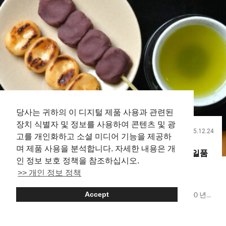
그룹까지 다양한 이용 장면에 대응합니다. 아침 ５시까지 영업하
고 있어, 시간을 신경 쓰지 않고 마음껏 즐길 수 있습니다. 활기 넘
치는 공간에서, 오키나와의 술과 요리를 즐긴다 손님층은, 지역의
단골 손님부터 먼 곳에서 찾아오는 관광객까지 다양합니다....
당사는 귀하의 이 디지털 제품 사용과 관련된
장치 식별자 및 정보를 사용하여 콘텐츠 및 광
2025.12.24
음식
고를 개인화하고 소셜 미디어 기능을 제공하
며 제품 사용을 분석합니다. 자세한 내용은 개
창업２００년 초과！ 도쿄・닛포리의 명물 단고가 일품
인 정보 보호 정책을 참조하십시오.
이여서 감동【하부타에 단고 본점】
>> 개인 정보 정책
도쿄의 닛포리에 본점을 둔 『하부타에 단고（Habutae
Accept
Dango）』는, １８１９년 창업의 오래된 찻집입니다. ２００년
이상 많은 사람들에게 사랑받아 왔습니다. 에도 시대부터 이어져
Tokyo
Sweets
Wagashi
온 역사 있는 가게인 만큼, 나쓰메 소세키를 비롯해, 마사오카 시키,
이즈미 교카, 시바 료타로와 같은 유명한 문호들의 작품에도 자주