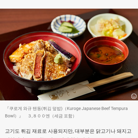
『쿠로게 와규 텐동(튀김 덮밥)（Kuroge Japanese Beef Tempura
Bowl）』 ３,８００엔（세금 포함）
고기도 튀김 재료로 사용되지만, 대부분은 닭고기나 돼지고