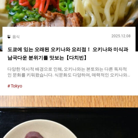
2025.12.08
음식
도쿄에 있는 오래된 오키나와 요리점！ 오키나와 미식과
남국다운 분위기를 맛보는【다치빈】
다양한 역사적 배경으로 인해, 오키나와는 본토와는 다른 독자적
인 문화를 키워왔습니다. 식문화도 다양하여, 매력적인 오키나와
요리를 도쿄 내에서도 즐길 수 있는 가게가 늘고 있습니다. 특히 오
Tokyo
랜 역사를 자랑하는 곳이 고엔지의 『다치빈(抱瓶)
（Dachibin）』입니다. １９７８년 창업 이래, 도쿄 내에서 오키
나와 요리의 선구자적인 존재로, 많은 사람들에게 사랑받아 왔습
니다. 고엔지 역 북쪽 출구에는 북서쪽으로 뻗은 번화한 음식점 거
리가 있습니다. 센트럴 로드를 ３분 정도 걸으면, 오키나와 전통 가
옥 스타일의 가게 외관이 인상적인 『다치빈（Dachibin）』에 도
착합니다. １층은 주방을 볼 수 있는 카운터석, 안쪽에는 다다미방
좌석이 펼쳐져 있습니다. 『다치빈（Dachibin）』２층 ２층에는
카운터석, 테이블석, 다다미방 좌석이 갖추어져 있어, 소규모부터