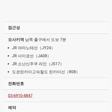
접근성
오사키역
남쪽 출구에서 도보 7분
JR 야마노테선（JY24）
JR 사이쿄선（JA08）
JR 소난신주쿠 라인（JS17）
도쿄린카이고속철도 린카이선（R08）
전화번호
03-6910-4847
예약