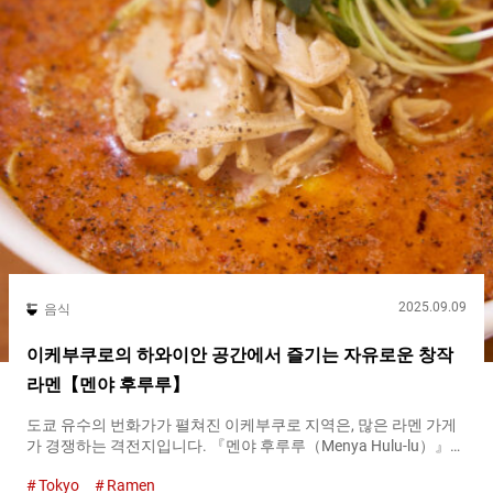
2025.09.09
음식
이케부쿠로의 하와이안 공간에서 즐기는 자유로운 창작
라멘【멘야 후루루】
도쿄 유수의 번화가가 펼쳐진 이케부쿠로 지역은, 많은 라멘 가게
가 경쟁하는 격전지입니다. 『멘야 후루루（Menya Hulu-lu）』는
그 중에서 독자적인 포지션을 구축하면서 １０년 이상 톱 인기를
Tokyo
Ramen
유지하고 있는 명점입니다. 도쿄 굴지의 거대 터미널 역인 이케부