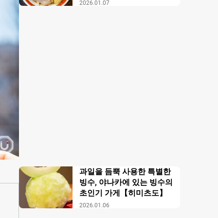
【무사시노 아부라 각카
2026.01.07
이】
과일을 듬뿍 사용한 특별한
빙수, 야나카에 있는 빙수의
초인기 가게【히미츠도】
2026.01.06