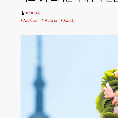
sachiko.y
Asakusa
Matcha
Sweets