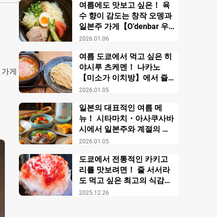
여름에도 맛보고 싶은！ 육
수 향이 감도는 창작 오뎅과
일본주 가게【O’denbar 우
마미 아자부주반】
2026.01.06
여름 도쿄에서 먹고 싶은 히
야시루 츠케멘！ 나카노
 가게
【미소가 이치방】에서 즐
기는 창작 미소 라멘
2026.01.05
일본의 대표적인 여름 메
뉴！ 시타마치・아사쿠사바
시에서 일본주와 계절의 미
각을 만끽【니혼슈 바루 카
2026.01.05
모스】
도쿄에서 전통적인 카키고
리를 맛보려면！ 줄 서서라
도 먹고 싶은 최고의 식감의
비밀【우에노 카키고리 센
2025.12.26
몬텐４다이메 오노야 효시
츠】