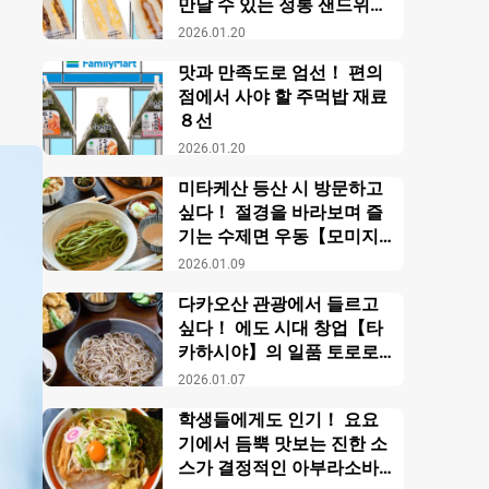
만날 수 있는 정통 샌드위치
【패밀리마트】
2026.01.20
맛과 만족도로 엄선！ 편의
점에서 사야 할 주먹밥 재료
８선
2026.01.20
미타케산 등산 시 방문하고
싶다！ 절경을 바라보며 즐
기는 수제면 우동【모미지
야】
2026.01.09
다카오산 관광에서 들르고
싶다！ 에도 시대 창업【타
카하시야】의 일품 토로로
소바
2026.01.07
학생들에게도 인기！ 요요
기에서 듬뿍 맛보는 진한 소
스가 결정적인 아부라소바