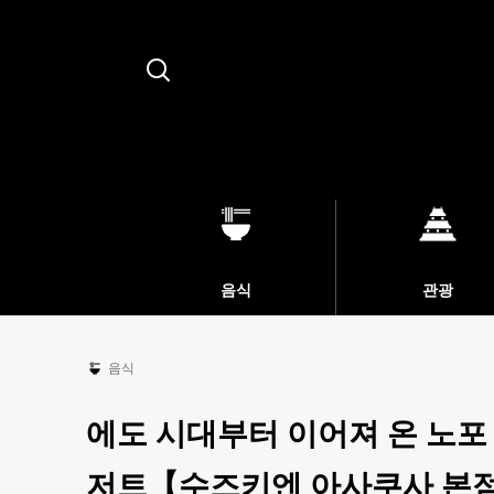
Search
음식
관광
음식
에도 시대부터 이어져 온 노포
저트【수즈키엔 아사쿠사 본