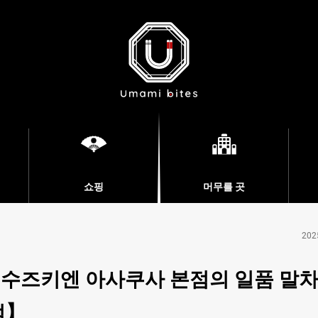
쇼핑
머무를 곳
202
 수즈키엔 아사쿠사 본점의 일품 말차
점】