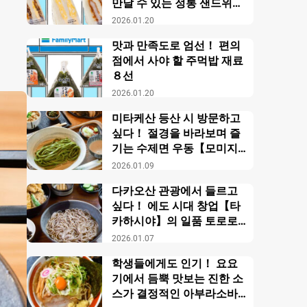
만날 수 있는 정통 샌드위치
【패밀리마트】
2026.01.20
맛과 만족도로 엄선！ 편의
점에서 사야 할 주먹밥 재료
８선
2026.01.20
미타케산 등산 시 방문하고
싶다！ 절경을 바라보며 즐
기는 수제면 우동【모미지
야】
2026.01.09
다카오산 관광에서 들르고
싶다！ 에도 시대 창업【타
카하시야】의 일품 토로로
소바
2026.01.07
학생들에게도 인기！ 요요
기에서 듬뿍 맛보는 진한 소
스가 결정적인 아부라소바