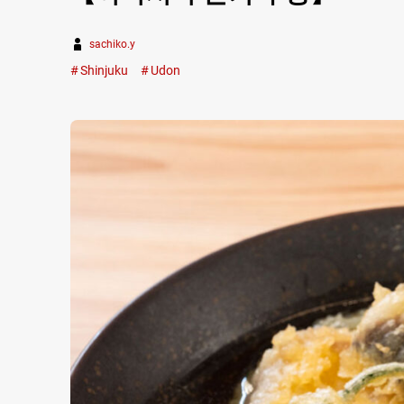
sachiko.y
Shinjuku
Udon