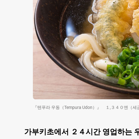
『텐푸라 우동（Tempura Udon）』 １,３４０엔（세
가부키초에서 ２４시간 영업하는 우동