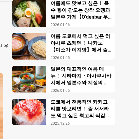
여름에도 맛보고 싶은！ 육
수 향이 감도는 창작 오뎅과
일본주 가게【O’denbar 우
마미 아자부주반】
2026.01.06
여름 도쿄에서 먹고 싶은 히
야시루 츠케멘！ 나카노
린 우
【미소가 이치방】에서 즐
기는 창작 미소 라멘
2026.01.05
일본의 대표적인 여름 메
뉴！ 시타마치・아사쿠사바
시에서 일본주와 계절의 미
각을 만끽【니혼슈 바루 카
2026.01.05
모스】
도쿄에서 전통적인 카키고
리를 맛보려면！ 줄 서서라
도 먹고 싶은 최고의 식감의
비밀【우에노 카키고리 센
2025.12.26
몬텐４다이메 오노야 효시
츠】