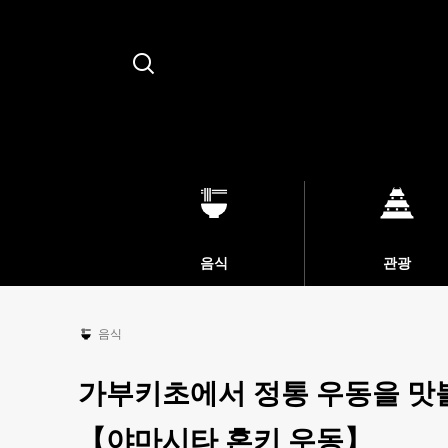
Search
음식
관광
음식
가부키초에서 정통 우동을 맛볼
【야마시타 혼키 우동】