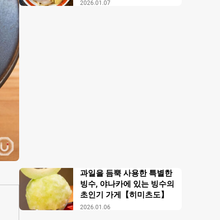
【무사시노 아부라 각카
2026.01.07
이】
과일을 듬뿍 사용한 특별한
빙수, 야나카에 있는 빙수의
초인기 가게【히미츠도】
2026.01.06