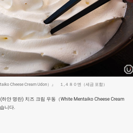
aiko Cheese Cream Udon）』 １,４８０엔（세금 포함）
란) 치즈 크림 우동（White Mentaiko Cheese Cream
있습니다.